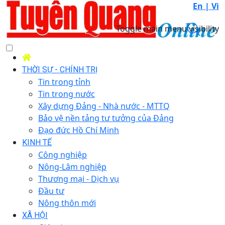
En |
Vi
Toggle main menu visibility
THỜI SỰ - CHÍNH TRỊ
Tin trong tỉnh
Tin trong nước
Xây dựng Đảng - Nhà nước - MTTQ
Bảo vệ nền tảng tư tưởng của Đảng
Đạo đức Hồ Chí Minh
KINH TẾ
Công nghiệp
Nông-Lâm nghiệp
Thương mại - Dịch vụ
Đầu tư
Nông thôn mới
XÃ HỘI