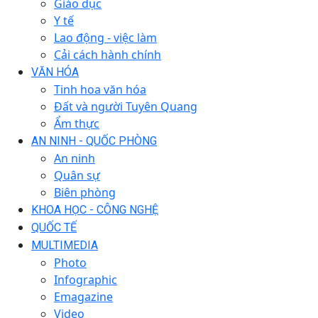
Giáo dục
Y tế
Lao động - việc làm
Cải cách hành chính
VĂN HÓA
Tinh hoa văn hóa
Đất và người Tuyên Quang
Ẩm thực
AN NINH - QUỐC PHÒNG
An ninh
Quân sự
Biên phòng
KHOA HỌC - CÔNG NGHỆ
QUỐC TẾ
MULTIMEDIA
Photo
Infographic
Emagazine
Video