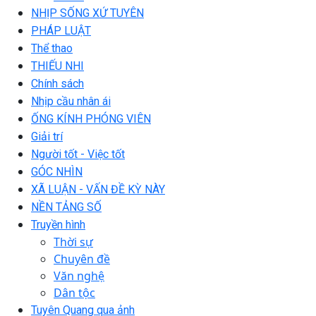
NHỊP SỐNG XỨ TUYÊN
PHÁP LUẬT
Thể thao
THIẾU NHI
Chính sách
Nhịp cầu nhân ái
ỐNG KÍNH PHÓNG VIÊN
Giải trí
Người tốt - Việc tốt
GÓC NHÌN
XÃ LUẬN - VẤN ĐỀ KỲ NÀY
NỀN TẢNG SỐ
Truyền hình
Thời sự
Chuyên đề
Văn nghệ
Dân tộc
Tuyên Quang qua ảnh