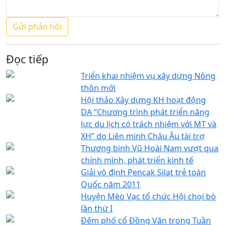
Đọc tiếp
Triển khai nhiệm vụ xây dựng Nông
thôn mới
Hội thảo Xây dựng KH hoạt động
DA “Chương trình phát triển năng
lực du lịch có trách nhiệm với MT và
XH” do Liên minh Châu Âu tài trợ
Thương binh Vũ Hoài Nam vượt qua
chính mình, phát triển kinh tế
Giải vô định Pencak Silat trẻ toàn
Quốc năm 2011
Huyện Mèo Vạc tổ chức Hội chọi bò
lần thứ I
Đêm phố cổ Đồng Văn trong Tuần