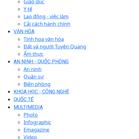
Giáo dục
Y tế
Lao động - việc làm
Cải cách hành chính
VĂN HÓA
Tinh hoa văn hóa
Đất và người Tuyên Quang
Ẩm thực
AN NINH - QUỐC PHÒNG
An ninh
Quân sự
Biên phòng
KHOA HỌC - CÔNG NGHỆ
QUỐC TẾ
MULTIMEDIA
Photo
Infographic
Emagazine
Video