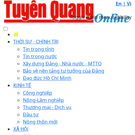
En |
Vi
Toggle main menu visibility
THỜI SỰ - CHÍNH TRỊ
Tin trong tỉnh
Tin trong nước
Xây dựng Đảng - Nhà nước - MTTQ
Bảo vệ nền tảng tư tưởng của Đảng
Đạo đức Hồ Chí Minh
KINH TẾ
Công nghiệp
Nông-Lâm nghiệp
Thương mại - Dịch vụ
Đầu tư
Nông thôn mới
XÃ HỘI