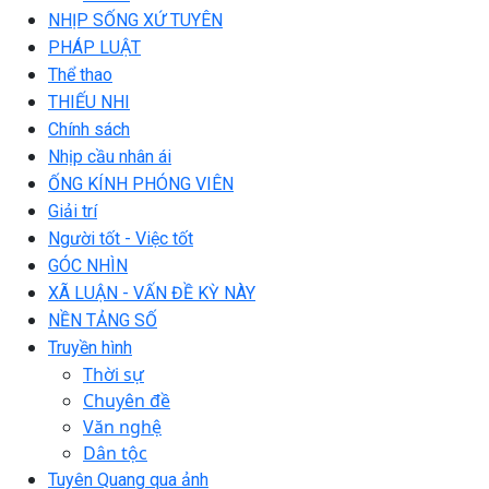
NHỊP SỐNG XỨ TUYÊN
PHÁP LUẬT
Thể thao
THIẾU NHI
Chính sách
Nhịp cầu nhân ái
ỐNG KÍNH PHÓNG VIÊN
Giải trí
Người tốt - Việc tốt
GÓC NHÌN
XÃ LUẬN - VẤN ĐỀ KỲ NÀY
NỀN TẢNG SỐ
Truyền hình
Thời sự
Chuyên đề
Văn nghệ
Dân tộc
Tuyên Quang qua ảnh