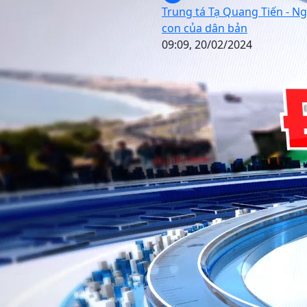
Trung tá Tạ Quang Tiến - N
con của dân bản
09:09, 20/02/2024