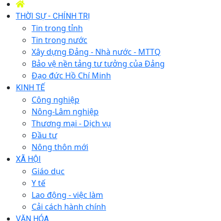
THỜI SỰ - CHÍNH TRỊ
Tin trong tỉnh
Tin trong nước
Xây dựng Đảng - Nhà nước - MTTQ
Bảo vệ nền tảng tư tưởng của Đảng
Đạo đức Hồ Chí Minh
KINH TẾ
Công nghiệp
Nông-Lâm nghiệp
Thương mại - Dịch vụ
Đầu tư
Nông thôn mới
XÃ HỘI
Giáo dục
Y tế
Lao động - việc làm
Cải cách hành chính
VĂN HÓA