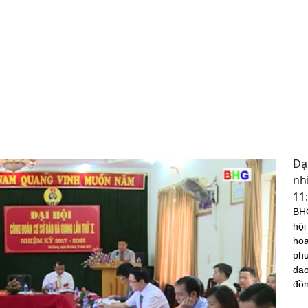
Đạ
nh
11
BHG
hội
hoạ
phư
đạo
đồn