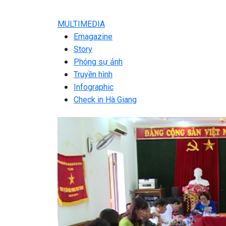
MULTIMEDIA
Emagazine
Story
Phóng sự ảnh
Truyền hình
Infographic
Check in Hà Giang