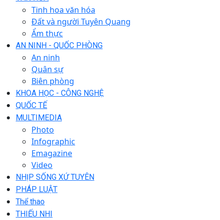
Tinh hoa văn hóa
Đất và người Tuyên Quang
Ẩm thực
AN NINH - QUỐC PHÒNG
An ninh
Quân sự
Biên phòng
KHOA HỌC - CÔNG NGHỆ
QUỐC TẾ
MULTIMEDIA
Photo
Infographic
Emagazine
Video
NHỊP SỐNG XỨ TUYÊN
PHÁP LUẬT
Thể thao
THIẾU NHI