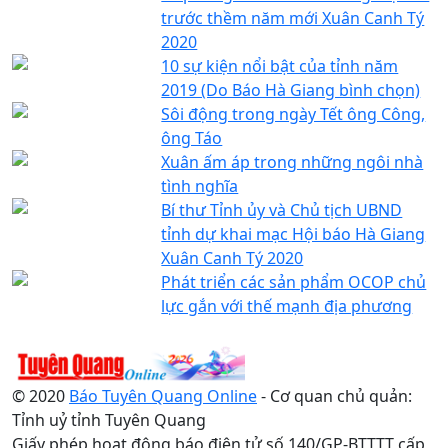
trước thềm năm mới Xuân Canh Tý
2020
10 sự kiện nổi bật của tỉnh năm
2019 (Do Báo Hà Giang bình chọn)
Sôi động trong ngày Tết ông Công,
ông Táo
Xuân ấm áp trong những ngôi nhà
tình nghĩa
Bí thư Tỉnh ủy và Chủ tịch UBND
tỉnh dự khai mạc Hội báo Hà Giang
Xuân Canh Tý 2020
Phát triển các sản phẩm OCOP chủ
lực gắn với thế mạnh địa phương
© 2020
Báo Tuyên Quang Online
- Cơ quan chủ quản:
Tỉnh uỷ tỉnh Tuyên Quang
Giấy phép hoạt động báo điện tử số 140/GP-BTTTT cấp