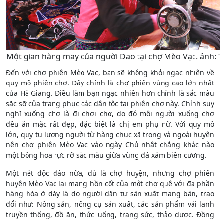
Một gian hàng may của người Dao tại chợ Mèo Vạc. ảnh: 
Đến với chợ phiên Mèo Vạc, bạn sẽ không khỏi ngạc nhiên về
quy mô phiên chợ. Đây chính là chợ phiên vùng cao lớn nhất
của Hà Giang. Điều làm bạn ngạc nhiên hơn chính là sắc màu
sặc sỡ của trang phục các dân tộc tại phiên chợ này. Chính suy
nghĩ xuống chợ là đi chơi chợ, do đó mỗi người xuống chợ
đều ăn mặc rất đẹp, đặc biệt là chị em phụ nữ. Với quy mô
lớn, quy tụ lượng người từ hàng chục xã trong và ngoài huyện
nên chợ phiên Mèo Vạc vào ngày Chủ nhật chẳng khác nào
một bông hoa rực rỡ sắc màu giữa vùng đá xám biên cương.
Một nét độc đáo nữa, dù là chợ huyện, nhưng chợ phiên
huyện Mèo Vạc lại mang hồn cốt của một chợ quê với đa phần
hàng hóa ở đây là do người dân tự sản xuất mang bán, trao
đổi như: Nông sản, nông cụ sản xuất, các sản phẩm vải lanh
truyền thống, đồ ăn, thức uống, trang sức, thảo dược. Đồng