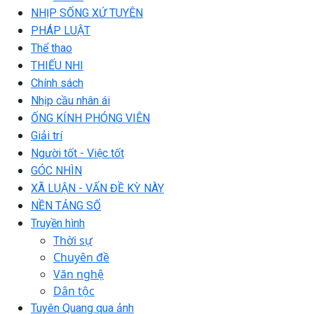
NHỊP SỐNG XỨ TUYÊN
PHÁP LUẬT
Thể thao
THIẾU NHI
Chính sách
Nhịp cầu nhân ái
ỐNG KÍNH PHÓNG VIÊN
Giải trí
Người tốt - Việc tốt
GÓC NHÌN
XÃ LUẬN - VẤN ĐỀ KỲ NÀY
NỀN TẢNG SỐ
Truyền hình
Thời sự
Chuyên đề
Văn nghệ
Dân tộc
Tuyên Quang qua ảnh