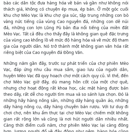
bào các dân tộc đưa hàng hóa về bán và gần như không nói
thách giá, không có chuyện ép mua, ép bán. Ở một góc cuối
khu chợ Mèo Vạc là khu chợ gia súc, tập trung những con bò
vàng nức tiếng của vùng Cao nguyên đá, những con dê núi
đá, những con lợn Lũng Pù bản địa nổi tiếng của miền đất
Mèo Vạc. Tất cả đều cho thấy đây là không gian quê đặc trưng
của vùng cao khổng lồ về mức độ hàng hóa và về mức độ tham
gia của người dân. Nó trở thành một không gian văn hóa rất
riêng biệt của Cao nguyên đá Đồng Văn.
Những năm gần đây, trước sự phát triển của chợ phiên Mèo
Vạc, đáp ứng nhu cầu mua sắm, giao lưu của người dân,
huyện Mèo Vạc đã quy hoạch chợ một cách quy củ. Vì thế, đến
chợ Mèo Vạc giờ đây, dù mang hồn cốt của một chợ quê,
nhưng chợ hoạt động rất khoa học, các mặt hàng được bán
theo dãy, rất dễ cho người tìm mua và so sánh lựa chọn. Đó là
những hãy hàng nông sản, những dãy hàng quần áo, những
dãy hàng nông cụ, dãy hàng chuyên bán rượu. Với tư duy đi
chơi chợ, nên khu ẩm thực tại chợ Mèo Vạc chiếm một không
gian rất rộng lớn và cũng là nơi hút người dân nhiều nhất.
Càng thời điểm cuối năm, chợ phiên Mèo Vạc lại càng đông
hơn, lượng người đổ về đây đông như nêm, hàng hóa cũng