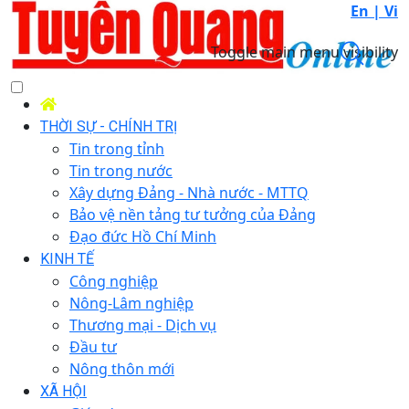
En |
Vi
Toggle main menu visibility
THỜI SỰ - CHÍNH TRỊ
Tin trong tỉnh
Tin trong nước
Xây dựng Đảng - Nhà nước - MTTQ
Bảo vệ nền tảng tư tưởng của Đảng
Đạo đức Hồ Chí Minh
KINH TẾ
Công nghiệp
Nông-Lâm nghiệp
Thương mại - Dịch vụ
Đầu tư
Nông thôn mới
XÃ HỘI