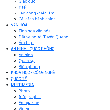
Giáo dục
Y tế
Lao động - việc làm
Cải cách hành chính
VĂN HÓA
Tinh hoa văn hóa
Đất và người Tuyên Quang
Ẩm thực
AN NINH - QUỐC PHÒNG
An ninh
Quân sự
Biên phòng
KHOA HỌC - CÔNG NGHỆ
QUỐC TẾ
MULTIMEDIA
Photo
Infographic
Emagazine
Video