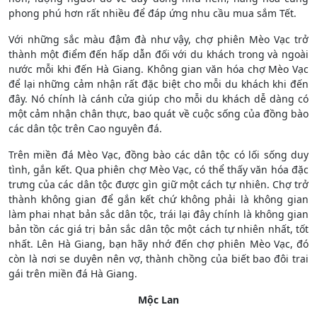
phong phú hơn rất nhiều để đáp ứng nhu cầu mua sắm Tết.
Với những sắc màu đậm đà như vậy, chợ phiên Mèo Vạc trở
thành một điểm đến hấp dẫn đối với du khách trong và ngoài
nước mỗi khi đến Hà Giang. Không gian văn hóa chợ Mèo Vạc
để lại những cảm nhận rất đặc biệt cho mỗi du khách khi đến
đây. Nó chính là cánh cửa giúp cho mỗi du khách dễ dàng có
một cảm nhận chân thực, bao quát về cuộc sống của đồng bào
các dân tộc trên Cao nguyên đá.
Trên miền đá Mèo Vạc, đồng bào các dân tộc có lối sống duy
tình, gắn kết. Qua phiên chợ Mèo Vạc, có thể thấy văn hóa đặc
trưng của các dân tộc được gìn giữ một cách tự nhiên. Chợ trở
thành không gian để gắn kết chứ không phải là không gian
làm phai nhạt bản sắc dân tộc, trái lại đây chính là không gian
bản tồn các giá trị bản sắc dân tộc một cách tự nhiên nhất, tốt
nhất. Lên Hà Giang, bạn hãy nhớ đến chợ phiên Mèo Vạc, đó
còn là nơi se duyên nên vợ, thành chồng của biết bao đôi trai
gái trên miền đá Hà Giang.
Mộc Lan