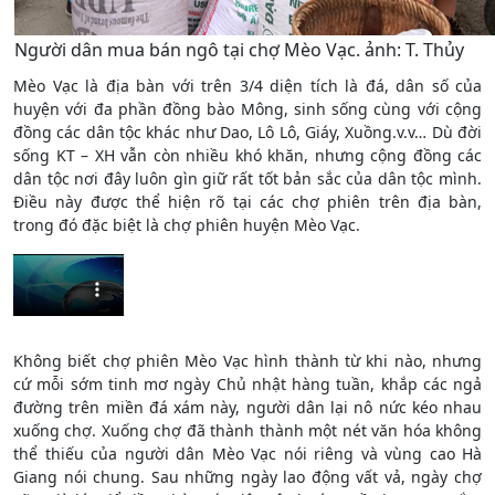
Người dân mua bán ngô tại chợ Mèo Vạc. ảnh: T. Thủy
Mèo Vạc là địa bàn với trên 3/4 diện tích là đá, dân số của
huyện với đa phần đồng bào Mông, sinh sống cùng với cộng
đồng các dân tộc khác như Dao, Lô Lô, Giáy, Xuồng.v.v… Dù đời
sống KT – XH vẫn còn nhiều khó khăn, nhưng cộng đồng các
dân tộc nơi đây luôn gìn giữ rất tốt bản sắc của dân tộc mình.
Điều này được thể hiện rõ tại các chợ phiên trên địa bàn,
trong đó đặc biệt là chợ phiên huyện Mèo Vạc.
Không biết chợ phiên Mèo Vạc hình thành từ khi nào, nhưng
cứ mỗi sớm tinh mơ ngày Chủ nhật hàng tuần, khắp các ngả
đường trên miền đá xám này, người dân lại nô nức kéo nhau
xuống chợ. Xuống chợ đã thành thành một nét văn hóa không
thể thiếu của người dân Mèo Vạc nói riêng và vùng cao Hà
Giang nói chung. Sau những ngày lao động vất vả, ngày chợ