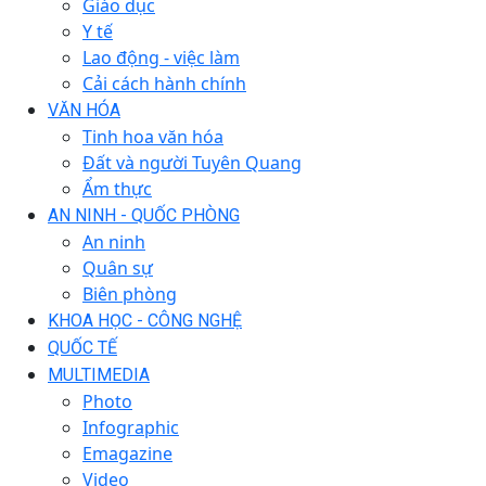
Giáo dục
Y tế
Lao động - việc làm
Cải cách hành chính
VĂN HÓA
Tinh hoa văn hóa
Đất và người Tuyên Quang
Ẩm thực
AN NINH - QUỐC PHÒNG
An ninh
Quân sự
Biên phòng
KHOA HỌC - CÔNG NGHỆ
QUỐC TẾ
MULTIMEDIA
Photo
Infographic
Emagazine
Video