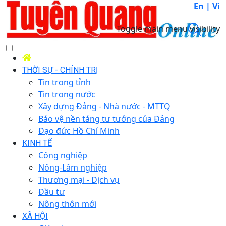
En |
Vi
Toggle main menu visibility
THỜI SỰ - CHÍNH TRỊ
Tin trong tỉnh
Tin trong nước
Xây dựng Đảng - Nhà nước - MTTQ
Bảo vệ nền tảng tư tưởng của Đảng
Đạo đức Hồ Chí Minh
KINH TẾ
Công nghiệp
Nông-Lâm nghiệp
Thương mại - Dịch vụ
Đầu tư
Nông thôn mới
XÃ HỘI