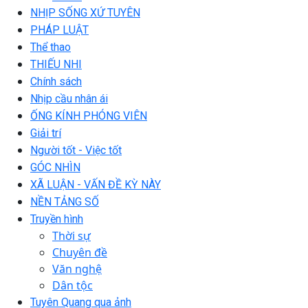
NHỊP SỐNG XỨ TUYÊN
PHÁP LUẬT
Thể thao
THIẾU NHI
Chính sách
Nhịp cầu nhân ái
ỐNG KÍNH PHÓNG VIÊN
Giải trí
Người tốt - Việc tốt
GÓC NHÌN
XÃ LUẬN - VẤN ĐỀ KỲ NÀY
NỀN TẢNG SỐ
Truyền hình
Thời sự
Chuyên đề
Văn nghệ
Dân tộc
Tuyên Quang qua ảnh