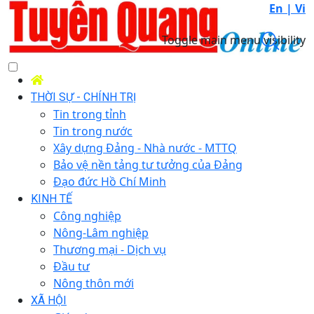
En |
Vi
Toggle main menu visibility
THỜI SỰ - CHÍNH TRỊ
Tin trong tỉnh
Tin trong nước
Xây dựng Đảng - Nhà nước - MTTQ
Bảo vệ nền tảng tư tưởng của Đảng
Đạo đức Hồ Chí Minh
KINH TẾ
Công nghiệp
Nông-Lâm nghiệp
Thương mại - Dịch vụ
Đầu tư
Nông thôn mới
XÃ HỘI