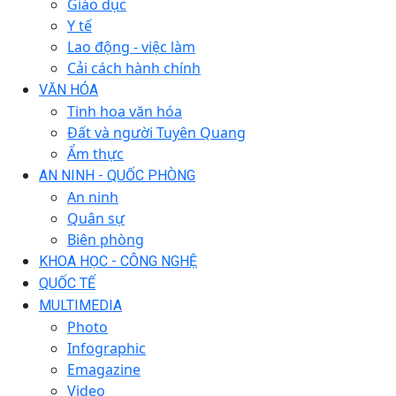
Giáo dục
Y tế
Lao động - việc làm
Cải cách hành chính
VĂN HÓA
Tinh hoa văn hóa
Đất và người Tuyên Quang
Ẩm thực
AN NINH - QUỐC PHÒNG
An ninh
Quân sự
Biên phòng
KHOA HỌC - CÔNG NGHỆ
QUỐC TẾ
MULTIMEDIA
Photo
Infographic
Emagazine
Video