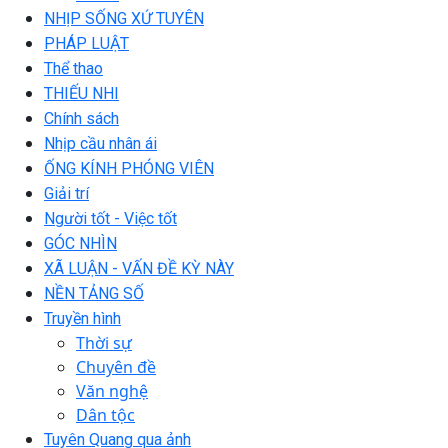
NHỊP SỐNG XỨ TUYÊN
PHÁP LUẬT
Thể thao
THIẾU NHI
Chính sách
Nhịp cầu nhân ái
ỐNG KÍNH PHÓNG VIÊN
Giải trí
Người tốt - Việc tốt
GÓC NHÌN
XÃ LUẬN - VẤN ĐỀ KỲ NÀY
NỀN TẢNG SỐ
Truyền hình
Thời sự
Chuyên đề
Văn nghệ
Dân tộc
Tuyên Quang qua ảnh