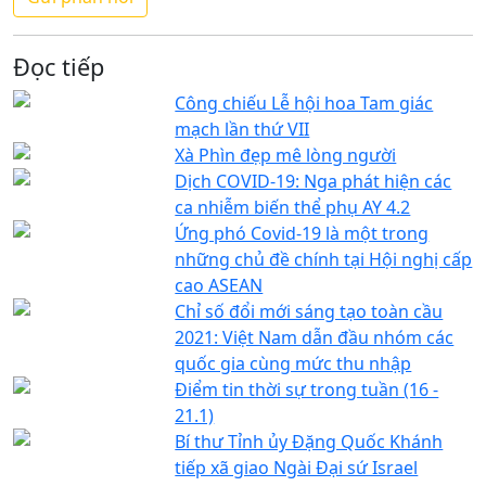
Đọc tiếp
Công chiếu Lễ hội hoa Tam giác
mạch lần thứ VII
Xà Phìn đẹp mê lòng người
Dịch COVID-19: Nga phát hiện các
ca nhiễm biến thể phụ AY 4.2
Ứng phó Covid-19 là một trong
những chủ đề chính tại Hội nghị cấp
cao ASEAN
Chỉ số đổi mới sáng tạo toàn cầu
2021: Việt Nam dẫn đầu nhóm các
quốc gia cùng mức thu nhập
Điểm tin thời sự trong tuần (16 -
21.1)
Bí thư Tỉnh ủy Đặng Quốc Khánh
tiếp xã giao Ngài Đại sứ Israel