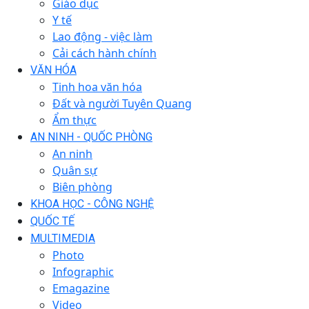
Giáo dục
Y tế
Lao động - việc làm
Cải cách hành chính
VĂN HÓA
Tinh hoa văn hóa
Đất và người Tuyên Quang
Ẩm thực
AN NINH - QUỐC PHÒNG
An ninh
Quân sự
Biên phòng
KHOA HỌC - CÔNG NGHỆ
QUỐC TẾ
MULTIMEDIA
Photo
Infographic
Emagazine
Video