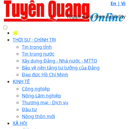
En |
Vi
Toggle main menu visibility
THỜI SỰ - CHÍNH TRỊ
Tin trong tỉnh
Tin trong nước
Xây dựng Đảng - Nhà nước - MTTQ
Bảo vệ nền tảng tư tưởng của Đảng
Đạo đức Hồ Chí Minh
KINH TẾ
Công nghiệp
Nông-Lâm nghiệp
Thương mại - Dịch vụ
Đầu tư
Nông thôn mới
XÃ HỘI