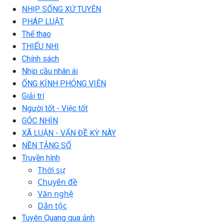
NHỊP SỐNG XỨ TUYÊN
PHÁP LUẬT
Thể thao
THIẾU NHI
Chính sách
Nhịp cầu nhân ái
ỐNG KÍNH PHÓNG VIÊN
Giải trí
Người tốt - Việc tốt
GÓC NHÌN
XÃ LUẬN - VẤN ĐỀ KỲ NÀY
NỀN TẢNG SỐ
Truyền hình
Thời sự
Chuyên đề
Văn nghệ
Dân tộc
Tuyên Quang qua ảnh