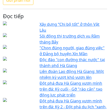
Đọc tiếp
Xây dựng “Chi bộ tốt” ở thôn Vật
Lậu
Sôi động thị trường dịch vụ Rằm
tháng Bảy
"Chọn đúng người, giao đúng việc"
ở Đảng bộ huyện Xín Mần
Độc đáo "con đường thác nước" tại
thành phố Hà Giang
Liên đoàn Lao động Hà Giang: Một
nhiệm kỳ vượt khó vươn lên
Đột phá đưa Hà Giang vươn mình
trên đá: Kỳ cuối - Gỡ "rào cản" tạo
động lực phát triển
Đột phá đưa Hà Giang vươn mình
trên đá: Kỳ 2 - Đột phá du lịch “xanh,