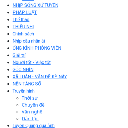
NHỊP SỐNG XỨ TUYÊN
PHÁP LUẬT
Thể thao
THIẾU NHI
Chính sách
Nhịp cầu nhân ái
ỐNG KÍNH PHÓNG VIÊN
Giải trí
Người tốt - Việc tốt
GÓC NHÌN
XÃ LUẬN - VẤN ĐỀ KỲ NÀY
NỀN TẢNG SỐ
Truyền hình
Thời sự
Chuyên đề
Văn nghệ
Dân tộc
Tuyên Quang qua ảnh