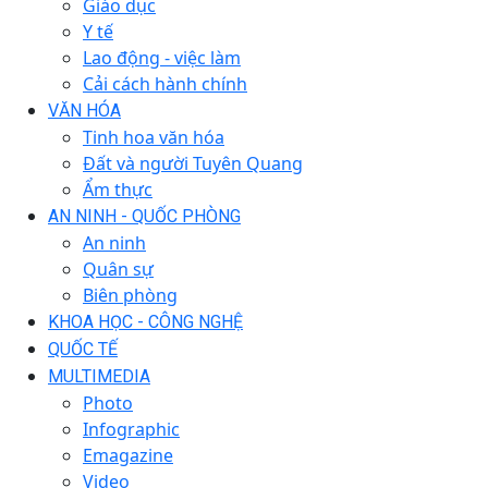
Giáo dục
Y tế
Lao động - việc làm
Cải cách hành chính
VĂN HÓA
Tinh hoa văn hóa
Đất và người Tuyên Quang
Ẩm thực
AN NINH - QUỐC PHÒNG
An ninh
Quân sự
Biên phòng
KHOA HỌC - CÔNG NGHỆ
QUỐC TẾ
MULTIMEDIA
Photo
Infographic
Emagazine
Video