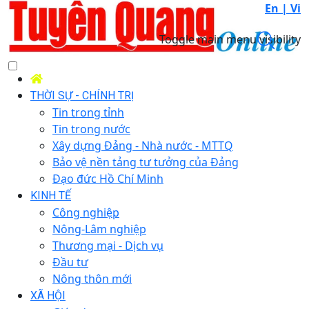
En |
Vi
Toggle main menu visibility
THỜI SỰ - CHÍNH TRỊ
Tin trong tỉnh
Tin trong nước
Xây dựng Đảng - Nhà nước - MTTQ
Bảo vệ nền tảng tư tưởng của Đảng
Đạo đức Hồ Chí Minh
KINH TẾ
Công nghiệp
Nông-Lâm nghiệp
Thương mại - Dịch vụ
Đầu tư
Nông thôn mới
XÃ HỘI