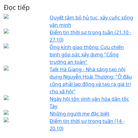
Đọc tiếp
Quyết tâm bỏ hủ tục, xây cuộc sống
văn minh
Điểm tin thời sự trong tuần (21.10 -
27.10)
Ống kính giao thông: Cựu chiến
binh góp sức xây dựng "Cổng
trường an toàn"
Talk Hà Giang - Nhà sáng tạo nội
dung Nguyễn Hoài Thương: "Ở đâu
cũng phải lao động và tạo ra giá trị
cho xã hội"
Ngày hội tôn vinh văn hóa dân tộc
Tày
Những người mẹ đặc biệt
Điểm tin thời sự trong tuần (14 -
20.10)