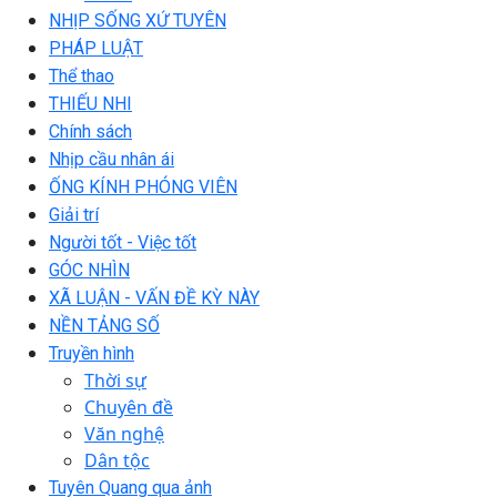
NHỊP SỐNG XỨ TUYÊN
PHÁP LUẬT
Thể thao
THIẾU NHI
Chính sách
Nhịp cầu nhân ái
ỐNG KÍNH PHÓNG VIÊN
Giải trí
Người tốt - Việc tốt
GÓC NHÌN
XÃ LUẬN - VẤN ĐỀ KỲ NÀY
NỀN TẢNG SỐ
Truyền hình
Thời sự
Chuyên đề
Văn nghệ
Dân tộc
Tuyên Quang qua ảnh