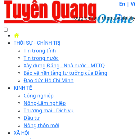
En |
Vi
Toggle main menu visibility
THỜI SỰ - CHÍNH TRỊ
Tin trong tỉnh
Tin trong nước
Xây dựng Đảng - Nhà nước - MTTQ
Bảo vệ nền tảng tư tưởng của Đảng
Đạo đức Hồ Chí Minh
KINH TẾ
Công nghiệp
Nông-Lâm nghiệp
Thương mại - Dịch vụ
Đầu tư
Nông thôn mới
XÃ HỘI