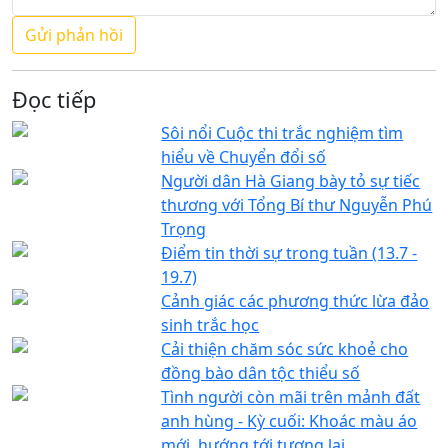
Đọc tiếp
Sôi nổi Cuộc thi trắc nghiệm tìm
hiểu về Chuyển đổi số
Người dân Hà Giang bày tỏ sự tiếc
thương với Tổng Bí thư Nguyễn Phú
Trọng
Điểm tin thời sự trong tuần (13.7 -
19.7)
Cảnh giác các phương thức lừa đảo
sinh trắc học
Cải thiện chăm sóc sức khoẻ cho
đồng bào dân tộc thiểu số
Tình người còn mãi trên mảnh đất
anh hùng - Kỳ cuối: Khoác màu áo
mới, hướng tới tương lai