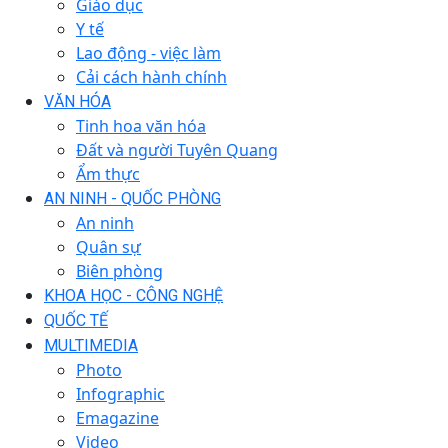
Giáo dục
Y tế
Lao động - việc làm
Cải cách hành chính
VĂN HÓA
Tinh hoa văn hóa
Đất và người Tuyên Quang
Ẩm thực
AN NINH - QUỐC PHÒNG
An ninh
Quân sự
Biên phòng
KHOA HỌC - CÔNG NGHỆ
QUỐC TẾ
MULTIMEDIA
Photo
Infographic
Emagazine
Video