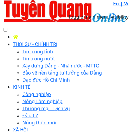
En |
Vi
Toggle main menu visibility
THỜI SỰ - CHÍNH TRỊ
Tin trong tỉnh
Tin trong nước
Xây dựng Đảng - Nhà nước - MTTQ
Bảo vệ nền tảng tư tưởng của Đảng
Đạo đức Hồ Chí Minh
KINH TẾ
Công nghiệp
Nông-Lâm nghiệp
Thương mại - Dịch vụ
Đầu tư
Nông thôn mới
XÃ HỘI