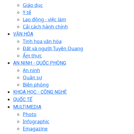
Giáo dục
Y tế
Lao động - việc làm
Cải cách hành chính
VĂN HÓA
Tinh hoa văn hóa
Đất và người Tuyên Quang
Ẩm thực
AN NINH - QUỐC PHÒNG
An ninh
Quân sự
Biên phòng
KHOA HỌC - CÔNG NGHỆ
QUỐC TẾ
MULTIMEDIA
Photo
Infographic
Emagazine