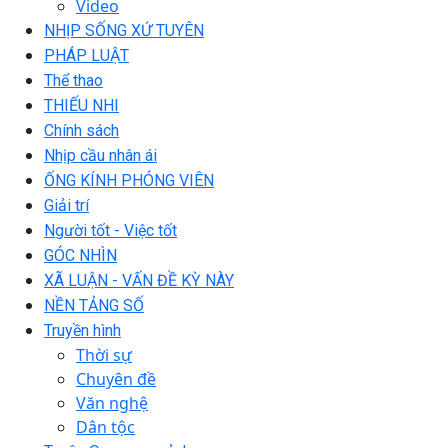
Video
NHỊP SỐNG XỨ TUYÊN
PHÁP LUẬT
Thể thao
THIẾU NHI
Chính sách
Nhịp cầu nhân ái
ỐNG KÍNH PHÓNG VIÊN
Giải trí
Người tốt - Việc tốt
GÓC NHÌN
XÃ LUẬN - VẤN ĐỀ KỲ NÀY
NỀN TẢNG SỐ
Truyền hình
Thời sự
Chuyên đề
Văn nghệ
Dân tộc