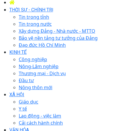
THỜI SỰ - CHÍNH TRỊ
Tin trong tỉnh
Tin trong nước
Xây dựng Đảng - Nhà nước - MTTQ
Bảo vệ nền tảng tư tưởng của Đảng
Đạo đức Hồ Chí Minh
KINH TẾ
Công nghiệp
Nông-Lâm nghiệp
Thương mại - Dịch vụ
Đầu tư
Nông thôn mới
XÃ HỘI
Giáo dục
Y tế
Lao động - việc làm
Cải cách hành chính
VĂN HÓA