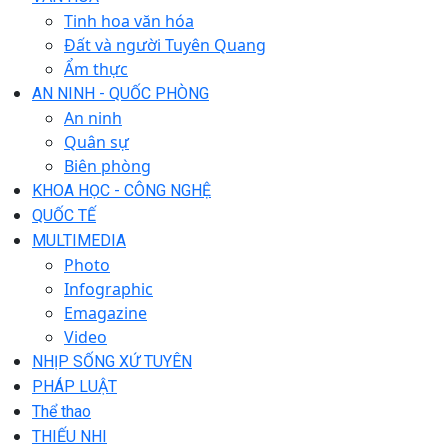
Tinh hoa văn hóa
Đất và người Tuyên Quang
Ẩm thực
AN NINH - QUỐC PHÒNG
An ninh
Quân sự
Biên phòng
KHOA HỌC - CÔNG NGHỆ
QUỐC TẾ
MULTIMEDIA
Photo
Infographic
Emagazine
Video
NHỊP SỐNG XỨ TUYÊN
PHÁP LUẬT
Thể thao
THIẾU NHI