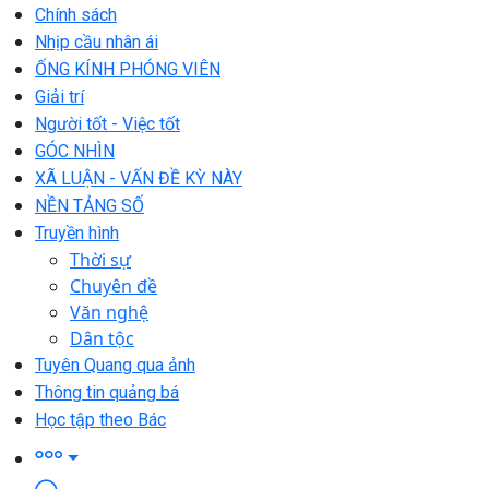
Chính sách
Nhịp cầu nhân ái
ỐNG KÍNH PHÓNG VIÊN
Giải trí
Người tốt - Việc tốt
GÓC NHÌN
XÃ LUẬN - VẤN ĐỀ KỲ NÀY
NỀN TẢNG SỐ
Truyền hình
Thời sự
Chuyên đề
Văn nghệ
Dân tộc
Tuyên Quang qua ảnh
Thông tin quảng bá
Học tập theo Bác