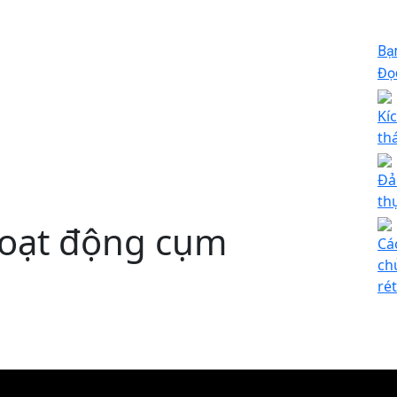
Bạ
Đọc
Kí
th
Đả
th
hoạt động cụm
Cá
ch
ré