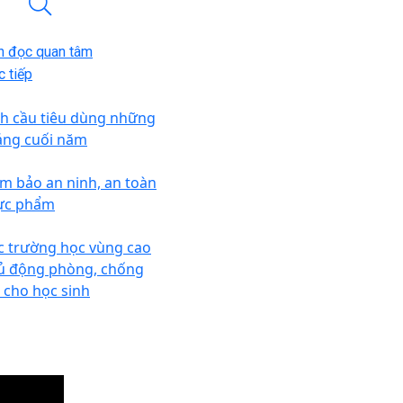
n đọc quan tâm
 tiếp
ch cầu tiêu dùng những
áng cuối năm
m bảo an ninh, an toàn
ực phẩm
c trường học vùng cao
ủ động phòng, chống
t cho học sinh