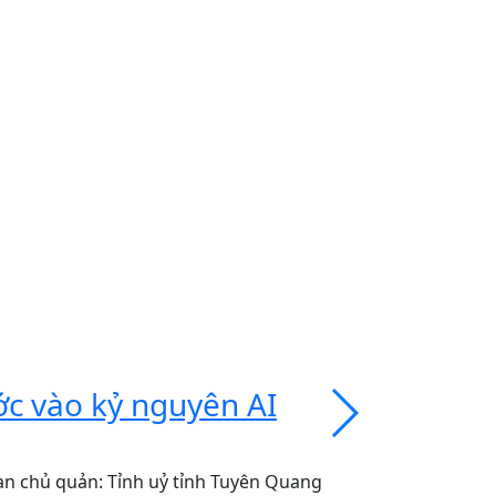
ớc vào kỷ nguyên AI
Vivobook
tính di 
an chủ quản: Tỉnh uỷ tỉnh Tuyên Quang