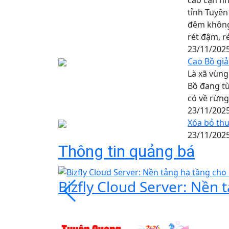
cao cận nh
tỉnh Tuyên
đêm không 
rét đậm, ré
23/11/202
Cao Bồ giả
Là xã vùn
Bồ đang t
có về rừng
23/11/202
Xóa bỏ thu
23/11/202
Thông tin quảng bá
Bizfly Cloud Server: Nền