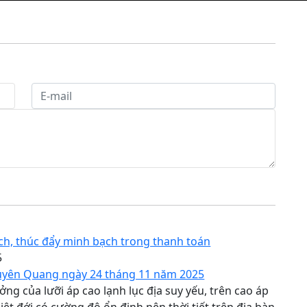
ích, thúc đẩy minh bạch trong thanh toán
5
Tuyên Quang ngày 24 tháng 11 năm 2025
ng của lưỡi áp cao lạnh lục địa suy yếu, trên cao áp