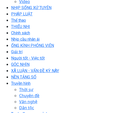
Video
NHỊP SỐNG XỨ TUYÊN
PHÁP LUẬT
Thể thao
THIẾU NHI
Chính sách
Nhịp cầu nhân ái
ỐNG KÍNH PHÓNG VIÊN
Giải trí
Người tốt - Việc tốt
GÓC NHÌN
XÃ LUẬN - VẤN ĐỀ KỲ NÀY
NỀN TẢNG SỐ
Truyền hình
Thời sự
Chuyên đề
Văn nghệ
Dân tộc