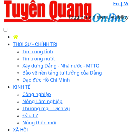
En |
Vi
Toggle main menu visibility
THỜI SỰ - CHÍNH TRỊ
Tin trong tỉnh
Tin trong nước
Xây dựng Đảng - Nhà nước - MTTQ
Bảo vệ nền tảng tư tưởng của Đảng
Đạo đức Hồ Chí Minh
KINH TẾ
Công nghiệp
Nông-Lâm nghiệp
Thương mại - Dịch vụ
Đầu tư
Nông thôn mới
XÃ HỘI