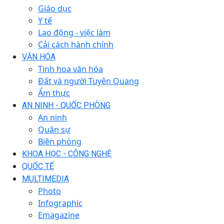
Giáo dục
Y tế
Lao động - việc làm
Cải cách hành chính
VĂN HÓA
Tinh hoa văn hóa
Đất và người Tuyên Quang
Ẩm thực
AN NINH - QUỐC PHÒNG
An ninh
Quân sự
Biên phòng
KHOA HỌC - CÔNG NGHỆ
QUỐC TẾ
MULTIMEDIA
Photo
Infographic
Emagazine