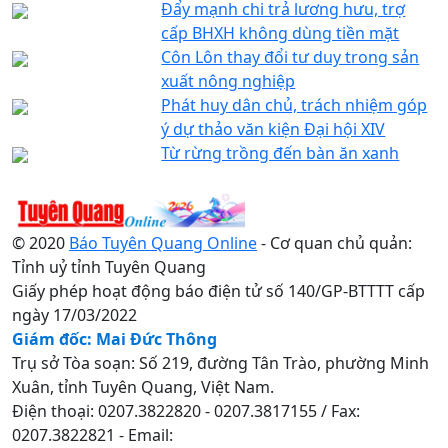
Đẩy mạnh chi trả lương hưu, trợ
cấp BHXH không dùng tiền mặt
Côn Lôn thay đổi tư duy trong sản
xuất nông nghiệp
Phát huy dân chủ, trách nhiệm góp
ý dự thảo văn kiện Đại hội XIV
Từ rừng trồng đến bàn ăn xanh
© 2020
Báo Tuyên Quang Online
- Cơ quan chủ quản:
Tỉnh uỷ tỉnh Tuyên Quang
Giấy phép hoạt động báo điện tử số 140/GP-BTTTT cấp
ngày 17/03/2022
Giám đốc: Mai Đức Thông
Trụ sở Tòa soạn: Số 219, đường Tân Trào, phường Minh
Xuân, tỉnh Tuyên Quang, Việt Nam.
Điện thoại: 0207.3822820 - 0207.3817155 / Fax:
0207.3822821 - Email: