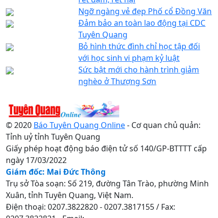
Ngỡ ngàng vẻ đẹp Phố cổ Đồng Văn
Đảm bảo an toàn lao động tại CDC
Tuyên Quang
Bỏ hình thức đình chỉ học tập đối
với học sinh vi phạm kỷ luật
Sức bật mới cho hành trình giảm
nghèo ở Thượng Sơn
© 2020
Báo Tuyên Quang Online
- Cơ quan chủ quản:
Tỉnh uỷ tỉnh Tuyên Quang
Giấy phép hoạt động báo điện tử số 140/GP-BTTTT cấp
ngày 17/03/2022
Giám đốc: Mai Đức Thông
Trụ sở Tòa soạn: Số 219, đường Tân Trào, phường Minh
Xuân, tỉnh Tuyên Quang, Việt Nam.
Điện thoại: 0207.3822820 - 0207.3817155 / Fax: