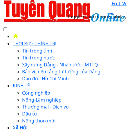
En |
Vi
Toggle main menu visibility
THỜI SỰ - CHÍNH TRỊ
Tin trong tỉnh
Tin trong nước
Xây dựng Đảng - Nhà nước - MTTQ
Bảo vệ nền tảng tư tưởng của Đảng
Đạo đức Hồ Chí Minh
KINH TẾ
Công nghiệp
Nông-Lâm nghiệp
Thương mại - Dịch vụ
Đầu tư
Nông thôn mới
XÃ HỘI