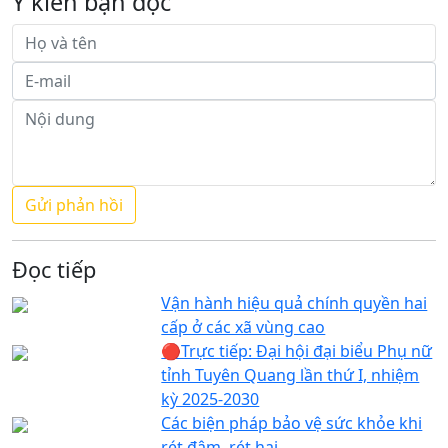
Ý kiến bạn đọc
Đọc tiếp
Vận hành hiệu quả chính quyền hai
cấp ở các xã vùng cao
🔴Trực tiếp: Đại hội đại biểu Phụ nữ
tỉnh Tuyên Quang lần thứ I, nhiệm
kỳ 2025-2030
Các biện pháp bảo vệ sức khỏe khi
rét đậm, rét hại