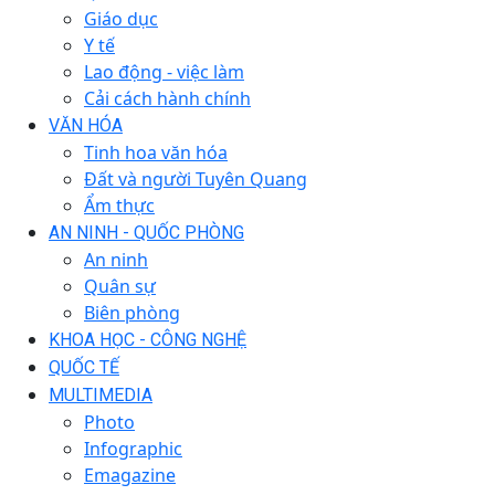
Giáo dục
Y tế
Lao động - việc làm
Cải cách hành chính
VĂN HÓA
Tinh hoa văn hóa
Đất và người Tuyên Quang
Ẩm thực
AN NINH - QUỐC PHÒNG
An ninh
Quân sự
Biên phòng
KHOA HỌC - CÔNG NGHỆ
QUỐC TẾ
MULTIMEDIA
Photo
Infographic
Emagazine