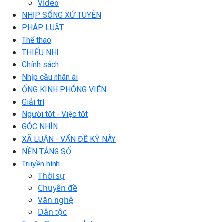
Video
NHỊP SỐNG XỨ TUYÊN
PHÁP LUẬT
Thể thao
THIẾU NHI
Chính sách
Nhịp cầu nhân ái
ỐNG KÍNH PHÓNG VIÊN
Giải trí
Người tốt - Việc tốt
GÓC NHÌN
XÃ LUẬN - VẤN ĐỀ KỲ NÀY
NỀN TẢNG SỐ
Truyền hình
Thời sự
Chuyên đề
Văn nghệ
Dân tộc