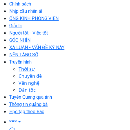
Chính sách
Nhịp cầu nhân ái
ỐNG KÍNH PHÓNG VIÊN
Giải trí
Người tốt - Việc tốt
GÓC NHÌN
XÃ LUẬN - VẤN ĐỀ KỲ NÀY
NỀN TẢNG SỐ
Truyền hình
Thời sự
Chuyên đề
Văn nghệ
Dân tộc
Tuyên Quang qua ảnh
Thông tin quảng bá
Học tập theo Bác