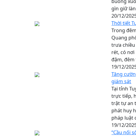
buông xuôi
gìn giữ là
20/12/202
Thời tiết 
Trong đêm 
Quang phổ
trưa chiều
rét, có nơi
đậm, đêm v
19/12/202
Tăng cườn
giám sát
Tại tỉnh T
trực tiếp,
trật tự an
phát huy h
pháp luật 
19/12/202
“Cầu nối s