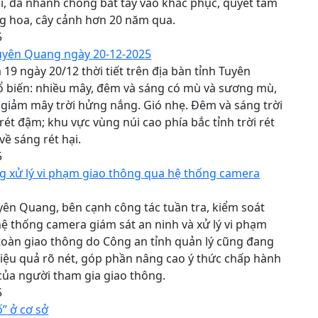
, đã nhanh chóng bắt tay vào khắc phục, quyết tâm
ng hoa, cây cảnh hơn 20 năm qua.
5
Tuyên Quang ngày 20-12-2025
19 ngày 20/12 thời tiết trên địa bàn tỉnh Tuyên
 biến: nhiều mây, đêm và sáng có mù và sương mù,
 giảm mây trời hửng nắng. Gió nhẹ. Đêm và sáng trời
 rét đậm; khu vực vùng núi cao phía bắc tỉnh trời rét
ề sáng rét hại.
5
g xử lý vi phạm giao thông qua hệ thống camera
uyên Quang, bên cạnh công tác tuần tra, kiểm soát
 hệ thống camera giám sát an ninh và xử lý vi phạm
 toàn giao thông do Công an tỉnh quản lý cũng đang
iệu quả rõ nét, góp phần nâng cao ý thức chấp hành
của người tham gia giao thông.
5
ố” ở cơ sở