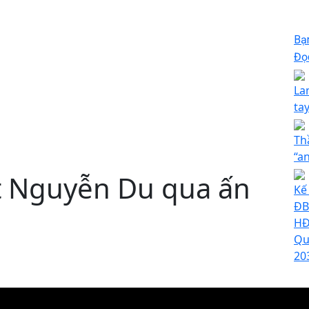
Bạ
Đọc
La
ta
Th
“a
t Nguyễn Du qua ấn
Kế
ĐB
HĐ
Qu
20