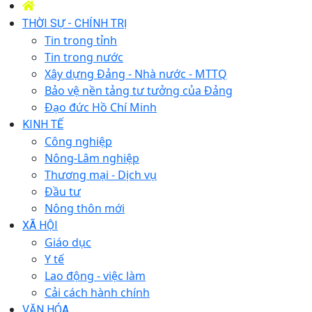
THỜI SỰ - CHÍNH TRỊ
Tin trong tỉnh
Tin trong nước
Xây dựng Đảng - Nhà nước - MTTQ
Bảo vệ nền tảng tư tưởng của Đảng
Đạo đức Hồ Chí Minh
KINH TẾ
Công nghiệp
Nông-Lâm nghiệp
Thương mại - Dịch vụ
Đầu tư
Nông thôn mới
XÃ HỘI
Giáo dục
Y tế
Lao động - việc làm
Cải cách hành chính
VĂN HÓA