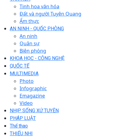
Tinh hoa văn hóa
Đất và người Tuyên Quang
Ẩm thực
AN NINH - QUỐC PHÒNG
An ninh
Quân sự
Biên phòng
KHOA HỌC - CÔNG NGHỆ
QUỐC TẾ
MULTIMEDIA
Photo
Infographic
Emagazine
Video
NHỊP SỐNG XỨ TUYÊN
PHÁP LUẬT
Thể thao
THIẾU NHI