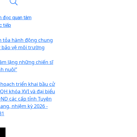
n đọc quan tâm
 tiếp
n tỏa hành động chung
y bảo vệ môi trường
ầm lặng những chiến sĩ
nh nuôi”
 hoạch triển khai bầu cử
QH khóa XVI và đại biểu
ND các cấp tỉnh Tuyên
ang, nhiệm kỳ 2026 -
31