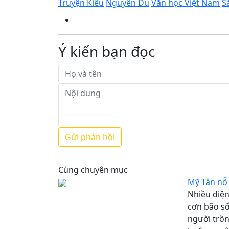
Truyện Kiều
Nguyễn Du
Văn học Việt Nam
S
Ý kiến bạn đọc
Cùng chuyên mục
Mỹ Tân nỗ 
Nhiều diện
cơn bão số
người trồ