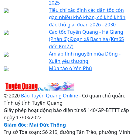
2025
Tiêu chí xác định các dân tộc còn
gặp nhiều khó khăn, có khó khăn
đặc thù giai đoạn 2026 - 2030
Cao tốc Tuyên Quang - Hà Giang
(Phần 6): Đoạn xã Bạch Xa (Km65
đến Km77)
Ấm áp tình nguyện mùa Đông -
Xuân yêu thương
Mùa táo ở Yên Phú
© 2020
Báo Tuyên Quang Online
- Cơ quan chủ quản:
Tỉnh uỷ tỉnh Tuyên Quang
Giấy phép hoạt động báo điện tử số 140/GP-BTTTT cấp
ngày 17/03/2022
Giám đốc: Mai Đức Thông
Trụ sở Tòa soạn: Số 219, đường Tân Trào, phường Minh