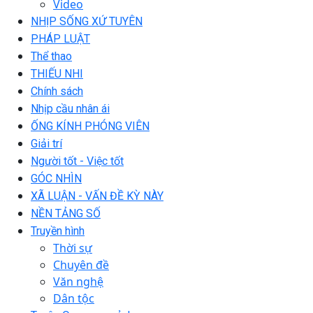
Video
NHỊP SỐNG XỨ TUYÊN
PHÁP LUẬT
Thể thao
THIẾU NHI
Chính sách
Nhịp cầu nhân ái
ỐNG KÍNH PHÓNG VIÊN
Giải trí
Người tốt - Việc tốt
GÓC NHÌN
XÃ LUẬN - VẤN ĐỀ KỲ NÀY
NỀN TẢNG SỐ
Truyền hình
Thời sự
Chuyên đề
Văn nghệ
Dân tộc