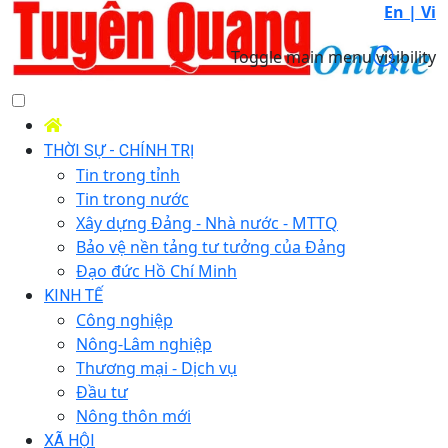
En |
Vi
Toggle main menu visibility
THỜI SỰ - CHÍNH TRỊ
Tin trong tỉnh
Tin trong nước
Xây dựng Đảng - Nhà nước - MTTQ
Bảo vệ nền tảng tư tưởng của Đảng
Đạo đức Hồ Chí Minh
KINH TẾ
Công nghiệp
Nông-Lâm nghiệp
Thương mại - Dịch vụ
Đầu tư
Nông thôn mới
XÃ HỘI