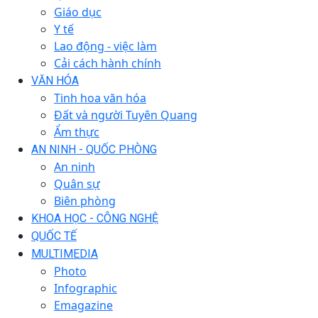
Giáo dục
Y tế
Lao động - việc làm
Cải cách hành chính
VĂN HÓA
Tinh hoa văn hóa
Đất và người Tuyên Quang
Ẩm thực
AN NINH - QUỐC PHÒNG
An ninh
Quân sự
Biên phòng
KHOA HỌC - CÔNG NGHỆ
QUỐC TẾ
MULTIMEDIA
Photo
Infographic
Emagazine