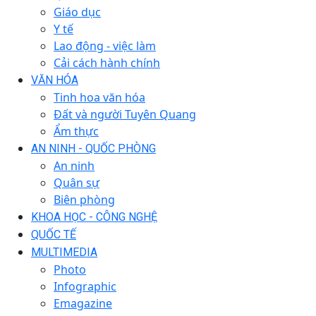
Giáo dục
Y tế
Lao động - việc làm
Cải cách hành chính
VĂN HÓA
Tinh hoa văn hóa
Đất và người Tuyên Quang
Ẩm thực
AN NINH - QUỐC PHÒNG
An ninh
Quân sự
Biên phòng
KHOA HỌC - CÔNG NGHỆ
QUỐC TẾ
MULTIMEDIA
Photo
Infographic
Emagazine