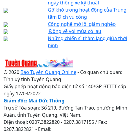
ngày thông xe kỹ thuật
Gỡ khó trong hoạt động của Trung
tâm Dịch vụ công
Công nghệ mở lối giảm nghèo
Đông về với mùa cỏ lau
Những chiến sĩ thầm lặng giữa thời
bình
© 2020
Báo Tuyên Quang Online
- Cơ quan chủ quản:
Tỉnh uỷ tỉnh Tuyên Quang
Giấy phép hoạt động báo điện tử số 140/GP-BTTTT cấp
ngày 17/03/2022
Giám đốc: Mai Đức Thông
Trụ sở Tòa soạn: Số 219, đường Tân Trào, phường Minh
Xuân, tỉnh Tuyên Quang, Việt Nam.
Điện thoại: 0207.3822820 - 0207.3817155 / Fax:
0207.3822821 - Email: