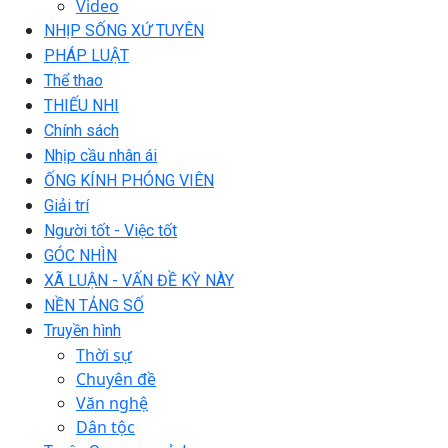
Video
NHỊP SỐNG XỨ TUYÊN
PHÁP LUẬT
Thể thao
THIẾU NHI
Chính sách
Nhịp cầu nhân ái
ỐNG KÍNH PHÓNG VIÊN
Giải trí
Người tốt - Việc tốt
GÓC NHÌN
XÃ LUẬN - VẤN ĐỀ KỲ NÀY
NỀN TẢNG SỐ
Truyền hình
Thời sự
Chuyên đề
Văn nghệ
Dân tộc