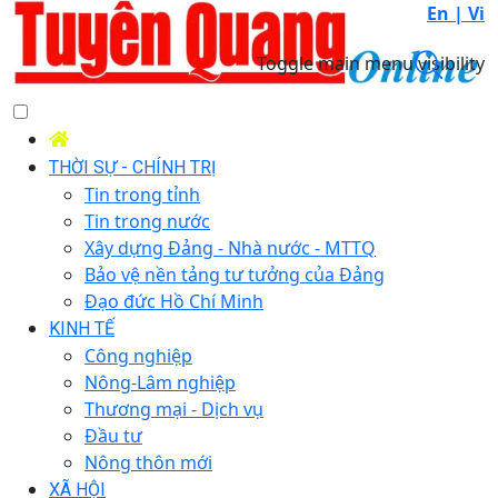
En |
Vi
Toggle main menu visibility
THỜI SỰ - CHÍNH TRỊ
Tin trong tỉnh
Tin trong nước
Xây dựng Đảng - Nhà nước - MTTQ
Bảo vệ nền tảng tư tưởng của Đảng
Đạo đức Hồ Chí Minh
KINH TẾ
Công nghiệp
Nông-Lâm nghiệp
Thương mại - Dịch vụ
Đầu tư
Nông thôn mới
XÃ HỘI