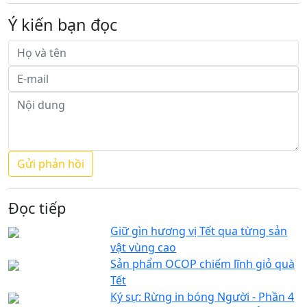
Ý kiến bạn đọc
Đọc tiếp
Giữ gìn hương vị Tết qua từng sản
vật vùng cao
Sản phẩm OCOP chiếm lĩnh giỏ quà
Tết
Ký sự: Rừng in bóng Người - Phần 4