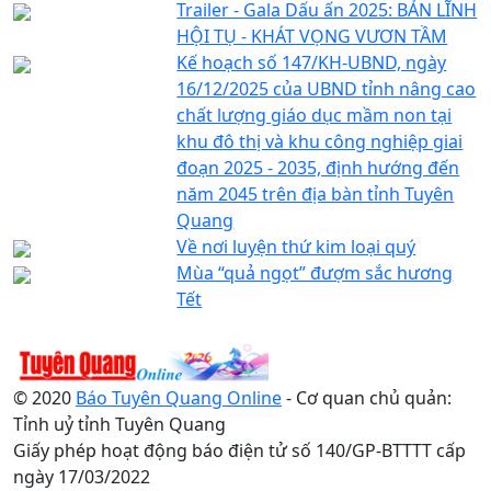
Trailer - Gala Dấu ấn 2025: BẢN LĨNH
HỘI TỤ - KHÁT VỌNG VƯƠN TẦM
Kế hoạch số 147/KH-UBND, ngày
16/12/2025 của UBND tỉnh nâng cao
chất lượng giáo dục mầm non tại
khu đô thị và khu công nghiệp giai
đoạn 2025 - 2035, định hướng đến
năm 2045 trên địa bàn tỉnh Tuyên
Quang
Về nơi luyện thứ kim loại quý
Mùa “quả ngọt” đượm sắc hương
Tết
© 2020
Báo Tuyên Quang Online
- Cơ quan chủ quản:
Tỉnh uỷ tỉnh Tuyên Quang
Giấy phép hoạt động báo điện tử số 140/GP-BTTTT cấp
ngày 17/03/2022