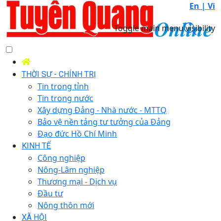
En |
Vi
Toggle main menu visibility
THỜI SỰ - CHÍNH TRỊ
Tin trong tỉnh
Tin trong nước
Xây dựng Đảng - Nhà nước - MTTQ
Bảo vệ nền tảng tư tưởng của Đảng
Đạo đức Hồ Chí Minh
KINH TẾ
Công nghiệp
Nông-Lâm nghiệp
Thương mại - Dịch vụ
Đầu tư
Nông thôn mới
XÃ HỘI