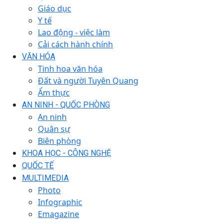
Giáo dục
Y tế
Lao động - việc làm
Cải cách hành chính
VĂN HÓA
Tinh hoa văn hóa
Đất và người Tuyên Quang
Ẩm thực
AN NINH - QUỐC PHÒNG
An ninh
Quân sự
Biên phòng
KHOA HỌC - CÔNG NGHỆ
QUỐC TẾ
MULTIMEDIA
Photo
Infographic
Emagazine