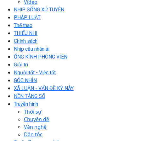
Video
NHỊP SỐNG XỨ TUYÊN
PHÁP LUẬT
Thể thao
THIẾU NHI
Chính sách
Nhịp cầu nhân ái
ỐNG KÍNH PHÓNG VIÊN
Giải trí
Người tốt - Việc tốt
GÓC NHÌN
XÃ LUẬN - VẤN ĐỀ KỲ NÀY
NỀN TẢNG SỐ
Truyền hình
Thời sự
Chuyên đề
Văn nghệ
Dân tộc