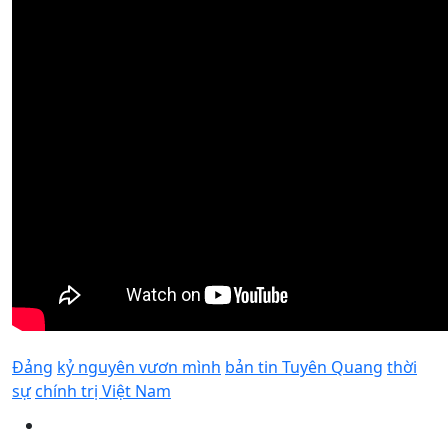
Đảng
kỷ nguyên vươn mình
bản tin Tuyên Quang
thời
sự
chính trị Việt Nam