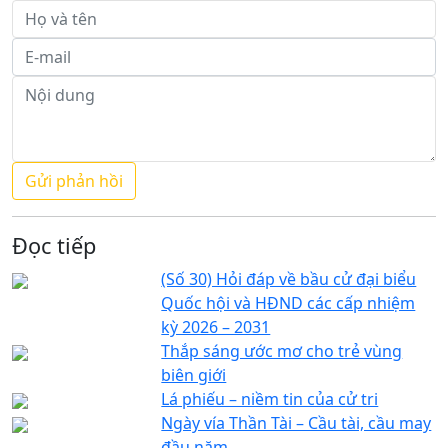
Đọc tiếp
(Số 30) Hỏi đáp về bầu cử đại biểu
Quốc hội và HĐND các cấp nhiệm
kỳ 2026 – 2031
Thắp sáng ước mơ cho trẻ vùng
biên giới
Lá phiếu – niềm tin của cử tri
Ngày vía Thần Tài – Cầu tài, cầu may
đầu năm