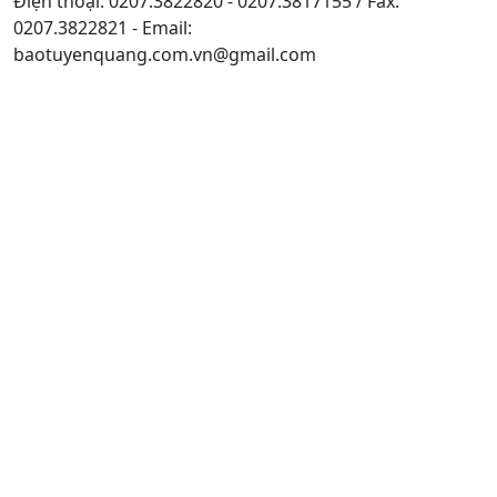
Điện thoại: 0207.3822820 - 0207.3817155 / Fax:
0207.3822821 - Email:
baotuyenquang.com.vn@gmail.com