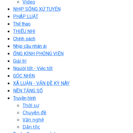
Video
NHỊP SỐNG XỨ TUYÊN
PHÁP LUẬT
Thể thao
THIẾU NHI
Chính sách
Nhịp cầu nhân ái
ỐNG KÍNH PHÓNG VIÊN
Giải trí
Người tốt - Việc tốt
GÓC NHÌN
XÃ LUẬN - VẤN ĐỀ KỲ NÀY
NỀN TẢNG SỐ
Truyền hình
Thời sự
Chuyên đề
Văn nghệ
Dân tộc