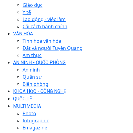
Giáo dục
Y tế
Lao động - việc làm
Cải cách hành chính
VĂN HÓA
Tinh hoa văn hóa
Đất và người Tuyên Quang
Ẩm thực
AN NINH - QUỐC PHÒNG
An ninh
Quân sự
Biên phòng
KHOA HỌC - CÔNG NGHỆ
QUỐC TẾ
MULTIMEDIA
Photo
Infographic
Emagazine