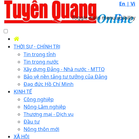
En |
Vi
Toggle main menu visibility
THỜI SỰ - CHÍNH TRỊ
Tin trong tỉnh
Tin trong nước
Xây dựng Đảng - Nhà nước - MTTQ
Bảo vệ nền tảng tư tưởng của Đảng
Đạo đức Hồ Chí Minh
KINH TẾ
Công nghiệp
Nông-Lâm nghiệp
Thương mại - Dịch vụ
Đầu tư
Nông thôn mới
XÃ HỘI