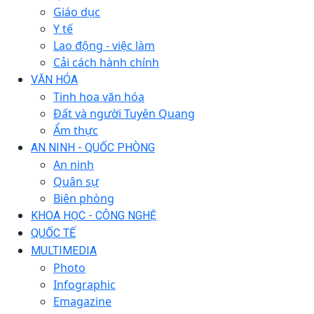
Giáo dục
Y tế
Lao động - việc làm
Cải cách hành chính
VĂN HÓA
Tinh hoa văn hóa
Đất và người Tuyên Quang
Ẩm thực
AN NINH - QUỐC PHÒNG
An ninh
Quân sự
Biên phòng
KHOA HỌC - CÔNG NGHỆ
QUỐC TẾ
MULTIMEDIA
Photo
Infographic
Emagazine