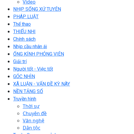
Video
NHỊP SỐNG XỨ TUYÊN
PHÁP LUẬT
Thể thao
THIẾU NHI
Chính sách
Nhịp cầu nhân ái
ỐNG KÍNH PHÓNG VIÊN
Giải trí
Người tốt - Việc tốt
GÓC NHÌN
XÃ LUẬN - VẤN ĐỀ KỲ NÀY
NỀN TẢNG SỐ
Truyền hình
Thời sự
Chuyên đề
Văn nghệ
Dân tộc