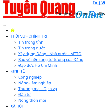
En |
Vi
Toggle main menu visibility
THỜI SỰ - CHÍNH TRỊ
Tin trong tỉnh
Tin trong nước
Xây dựng Đảng - Nhà nước - MTTQ
Bảo vệ nền tảng tư tưởng của Đảng
Đạo đức Hồ Chí Minh
KINH TẾ
Công nghiệp
Nông-Lâm nghiệp
Thương mại - Dịch vụ
Đầu tư
Nông thôn mới
XÃ HỘI