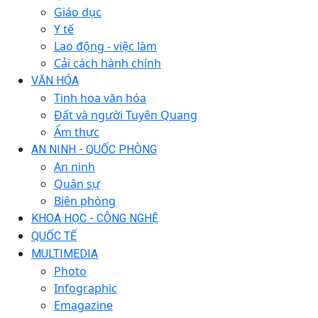
Giáo dục
Y tế
Lao động - việc làm
Cải cách hành chính
VĂN HÓA
Tinh hoa văn hóa
Đất và người Tuyên Quang
Ẩm thực
AN NINH - QUỐC PHÒNG
An ninh
Quân sự
Biên phòng
KHOA HỌC - CÔNG NGHỆ
QUỐC TẾ
MULTIMEDIA
Photo
Infographic
Emagazine