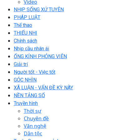
Video
NHỊP SỐNG XỨ TUYÊN
PHÁP LUẬT
Thể thao
THIẾU NHI
Chính sách
Nhịp cầu nhân ái
ỐNG KÍNH PHÓNG VIÊN
Giải trí
Người tốt - Việc tốt
GÓC NHÌN
XÃ LUẬN - VẤN ĐỀ KỲ NÀY
NỀN TẢNG SỐ
Truyền hình
Thời sự
Chuyên đề
Văn nghệ
Dân tộc