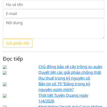
Đọc tiếp
Chủ động bảo vệ cây trồng vụ xuân
Quyết liệt các giải pháp chống thất
thu thuế trong kỷ nguyên số
Bản tin số 79 “Đảng trong kỷ
nguyên vươn mình”
Thời tiết Tuyên Quang ngày
1/4/2026
Khơi thông “mạch máu” giao thông