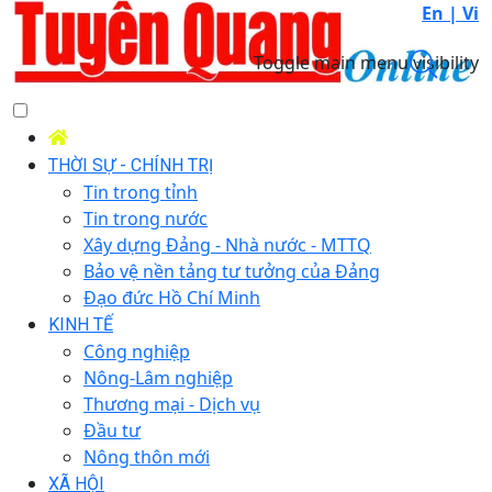
En |
Vi
Toggle main menu visibility
THỜI SỰ - CHÍNH TRỊ
Tin trong tỉnh
Tin trong nước
Xây dựng Đảng - Nhà nước - MTTQ
Bảo vệ nền tảng tư tưởng của Đảng
Đạo đức Hồ Chí Minh
KINH TẾ
Công nghiệp
Nông-Lâm nghiệp
Thương mại - Dịch vụ
Đầu tư
Nông thôn mới
XÃ HỘI