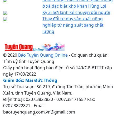
ở xã đặc biệt khó khăn Hùng Lợi
Kỳ 3: Sợi lanh kể chuyện đời người
Thay đổi tư duy sản xuất nông
nghiệp từ năng suất sang chất
lượng
© 2020
Báo Tuyên Quang Online
- Cơ quan chủ quản:
Tỉnh uỷ tỉnh Tuyên Quang
Giấy phép hoạt động báo điện tử số 140/GP-BTTTT cấp
ngày 17/03/2022
Giám đốc: Mai Đức Thông
Trụ sở Tòa soạn: Số 219, đường Tân Trào, phường Minh
Xuân, tỉnh Tuyên Quang, Việt Nam.
Điện thoại: 0207.3822820 - 0207.3817155 / Fax:
0207.3822821 - Email:
baotuyenquang.com.vn@gmail.com