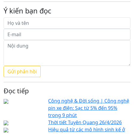
Ý kiến bạn đọc
Đọc tiếp
Công nghệ & Đời sống | Công nghệ
pin xe điện: Sạc từ 5% đến 95%
trong 9 phút
Thời tiết Tuyên Quang 26/4/2026
Hiệu quả từ các mô hình sinh kế ở