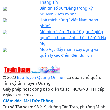
Thàng Tín
Bản tin số 90 “Đảng trong kỷ
nguyên vươn mình”
Hoà mình cùng "Việt Nam hạnh
phúc"
Mô hình “Làm được 10, góp 1 giúp
người có hoàn cảnh khó khăn” ở Nà
Mộ
Mèo Vạc đẩy mạnh xây dựng và
quản lý các điểm đến du lịch
© 2020
Báo Tuyên Quang Online
- Cơ quan chủ quản:
Tỉnh uỷ tỉnh Tuyên Quang
Giấy phép hoạt động báo điện tử số 140/GP-BTTTT cấp
ngày 17/03/2022
Giám đốc: Mai Đức Thông
Trụ sở Tòa soạn: Số 219, đường Tân Trào, phường Minh