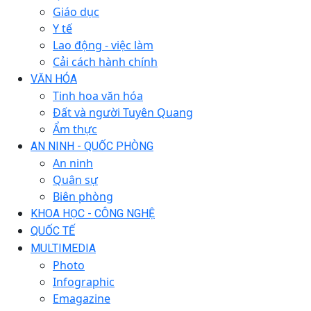
Giáo dục
Y tế
Lao động - việc làm
Cải cách hành chính
VĂN HÓA
Tinh hoa văn hóa
Đất và người Tuyên Quang
Ẩm thực
AN NINH - QUỐC PHÒNG
An ninh
Quân sự
Biên phòng
KHOA HỌC - CÔNG NGHỆ
QUỐC TẾ
MULTIMEDIA
Photo
Infographic
Emagazine