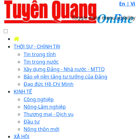
En |
Vi
Toggle main menu visibility
THỜI SỰ - CHÍNH TRỊ
Tin trong tỉnh
Tin trong nước
Xây dựng Đảng - Nhà nước - MTTQ
Bảo vệ nền tảng tư tưởng của Đảng
Đạo đức Hồ Chí Minh
KINH TẾ
Công nghiệp
Nông-Lâm nghiệp
Thương mại - Dịch vụ
Đầu tư
Nông thôn mới
XÃ HỘI