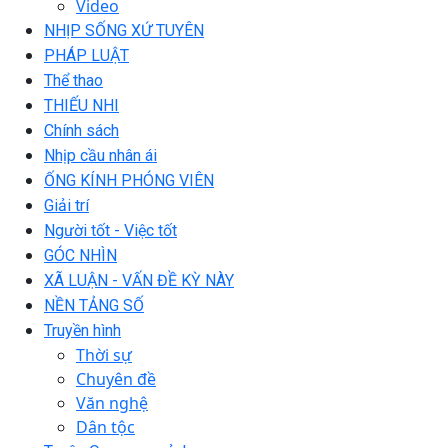
Video
NHỊP SỐNG XỨ TUYÊN
PHÁP LUẬT
Thể thao
THIẾU NHI
Chính sách
Nhịp cầu nhân ái
ỐNG KÍNH PHÓNG VIÊN
Giải trí
Người tốt - Việc tốt
GÓC NHÌN
XÃ LUẬN - VẤN ĐỀ KỲ NÀY
NỀN TẢNG SỐ
Truyền hình
Thời sự
Chuyên đề
Văn nghệ
Dân tộc