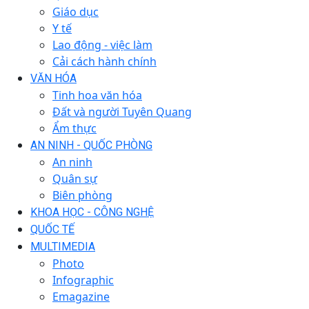
Giáo dục
Y tế
Lao động - việc làm
Cải cách hành chính
VĂN HÓA
Tinh hoa văn hóa
Đất và người Tuyên Quang
Ẩm thực
AN NINH - QUỐC PHÒNG
An ninh
Quân sự
Biên phòng
KHOA HỌC - CÔNG NGHỆ
QUỐC TẾ
MULTIMEDIA
Photo
Infographic
Emagazine