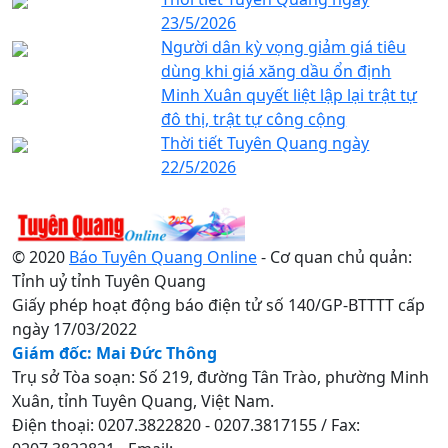
23/5/2026
Người dân kỳ vọng giảm giá tiêu
dùng khi giá xăng dầu ổn định
Minh Xuân quyết liệt lập lại trật tự
đô thị, trật tự công cộng
Thời tiết Tuyên Quang ngày
22/5/2026
© 2020
Báo Tuyên Quang Online
- Cơ quan chủ quản:
Tỉnh uỷ tỉnh Tuyên Quang
Giấy phép hoạt động báo điện tử số 140/GP-BTTTT cấp
ngày 17/03/2022
Giám đốc: Mai Đức Thông
Trụ sở Tòa soạn: Số 219, đường Tân Trào, phường Minh
Xuân, tỉnh Tuyên Quang, Việt Nam.
Điện thoại: 0207.3822820 - 0207.3817155 / Fax: