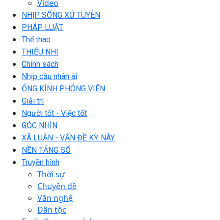
Video
NHỊP SỐNG XỨ TUYÊN
PHÁP LUẬT
Thể thao
THIẾU NHI
Chính sách
Nhịp cầu nhân ái
ỐNG KÍNH PHÓNG VIÊN
Giải trí
Người tốt - Việc tốt
GÓC NHÌN
XÃ LUẬN - VẤN ĐỀ KỲ NÀY
NỀN TẢNG SỐ
Truyền hình
Thời sự
Chuyên đề
Văn nghệ
Dân tộc