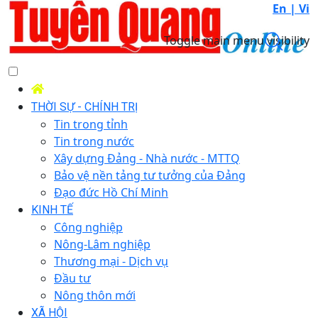
En |
Vi
Toggle main menu visibility
THỜI SỰ - CHÍNH TRỊ
Tin trong tỉnh
Tin trong nước
Xây dựng Đảng - Nhà nước - MTTQ
Bảo vệ nền tảng tư tưởng của Đảng
Đạo đức Hồ Chí Minh
KINH TẾ
Công nghiệp
Nông-Lâm nghiệp
Thương mại - Dịch vụ
Đầu tư
Nông thôn mới
XÃ HỘI