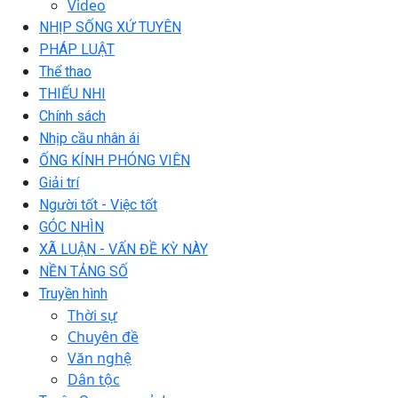
Video
NHỊP SỐNG XỨ TUYÊN
PHÁP LUẬT
Thể thao
THIẾU NHI
Chính sách
Nhịp cầu nhân ái
ỐNG KÍNH PHÓNG VIÊN
Giải trí
Người tốt - Việc tốt
GÓC NHÌN
XÃ LUẬN - VẤN ĐỀ KỲ NÀY
NỀN TẢNG SỐ
Truyền hình
Thời sự
Chuyên đề
Văn nghệ
Dân tộc