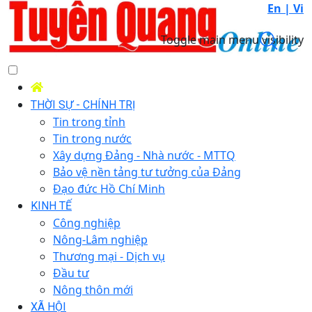
En |
Vi
Toggle main menu visibility
THỜI SỰ - CHÍNH TRỊ
Tin trong tỉnh
Tin trong nước
Xây dựng Đảng - Nhà nước - MTTQ
Bảo vệ nền tảng tư tưởng của Đảng
Đạo đức Hồ Chí Minh
KINH TẾ
Công nghiệp
Nông-Lâm nghiệp
Thương mại - Dịch vụ
Đầu tư
Nông thôn mới
XÃ HỘI