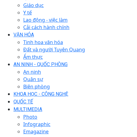
Giáo dục
Y tế
Lao động - việc làm
Cải cách hành chính
VĂN HÓA
Tinh hoa văn hóa
Đất và người Tuyên Quang
Ẩm thực
AN NINH - QUỐC PHÒNG
An ninh
Quân sự
Biên phòng
KHOA HỌC - CÔNG NGHỆ
QUỐC TẾ
MULTIMEDIA
Photo
Infographic
Emagazine