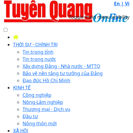
En |
Vi
Toggle main menu visibility
THỜI SỰ - CHÍNH TRỊ
Tin trong tỉnh
Tin trong nước
Xây dựng Đảng - Nhà nước - MTTQ
Bảo vệ nền tảng tư tưởng của Đảng
Đạo đức Hồ Chí Minh
KINH TẾ
Công nghiệp
Nông-Lâm nghiệp
Thương mại - Dịch vụ
Đầu tư
Nông thôn mới
XÃ HỘI