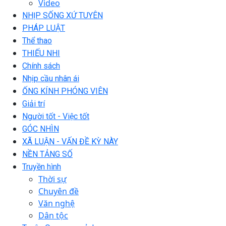
Video
NHỊP SỐNG XỨ TUYÊN
PHÁP LUẬT
Thể thao
THIẾU NHI
Chính sách
Nhịp cầu nhân ái
ỐNG KÍNH PHÓNG VIÊN
Giải trí
Người tốt - Việc tốt
GÓC NHÌN
XÃ LUẬN - VẤN ĐỀ KỲ NÀY
NỀN TẢNG SỐ
Truyền hình
Thời sự
Chuyên đề
Văn nghệ
Dân tộc