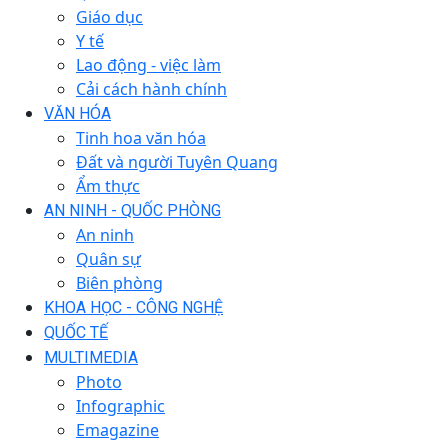
Giáo dục
Y tế
Lao động - việc làm
Cải cách hành chính
VĂN HÓA
Tinh hoa văn hóa
Đất và người Tuyên Quang
Ẩm thực
AN NINH - QUỐC PHÒNG
An ninh
Quân sự
Biên phòng
KHOA HỌC - CÔNG NGHỆ
QUỐC TẾ
MULTIMEDIA
Photo
Infographic
Emagazine