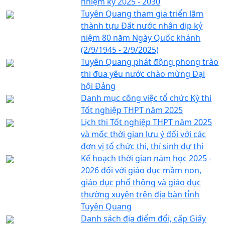
nhiệm kỳ 2025 - 2030
Tuyên Quang tham gia triển lãm
thành tựu Đất nước nhân dịp kỷ
niệm 80 năm Ngày Quốc khánh
(2/9/1945 - 2/9/2025)
Tuyên Quang phát động phong trào
thi đua yêu nước chào mừng Đại
hội Đảng
Danh mục công việc tổ chức Kỳ thi
Tốt nghiệp THPT năm 2025
Lịch thi Tốt nghiệp THPT năm 2025
và mốc thời gian lưu ý đối với các
đơn vị tổ chức thi, thí sinh dự thi
Kế hoạch thời gian năm học 2025 -
2026 đối với giáo dục mầm non,
giáo dục phổ thông và giáo dục
thường xuyên trên địa bàn tỉnh
Tuyên Quang
Danh sách địa điểm đổi, cấp Giấy