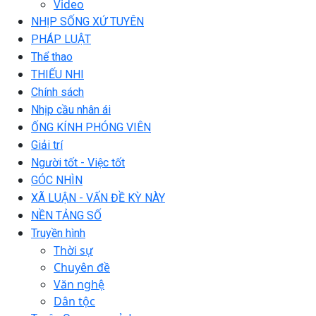
Video
NHỊP SỐNG XỨ TUYÊN
PHÁP LUẬT
Thể thao
THIẾU NHI
Chính sách
Nhịp cầu nhân ái
ỐNG KÍNH PHÓNG VIÊN
Giải trí
Người tốt - Việc tốt
GÓC NHÌN
XÃ LUẬN - VẤN ĐỀ KỲ NÀY
NỀN TẢNG SỐ
Truyền hình
Thời sự
Chuyên đề
Văn nghệ
Dân tộc