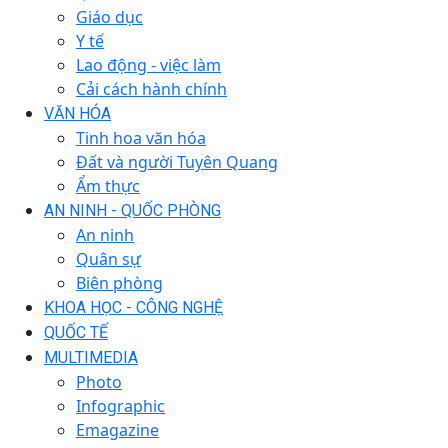
Giáo dục
Y tế
Lao động - việc làm
Cải cách hành chính
VĂN HÓA
Tinh hoa văn hóa
Đất và người Tuyên Quang
Ẩm thực
AN NINH - QUỐC PHÒNG
An ninh
Quân sự
Biên phòng
KHOA HỌC - CÔNG NGHỆ
QUỐC TẾ
MULTIMEDIA
Photo
Infographic
Emagazine