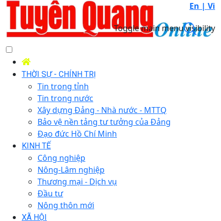
En |
Vi
Toggle main menu visibility
THỜI SỰ - CHÍNH TRỊ
Tin trong tỉnh
Tin trong nước
Xây dựng Đảng - Nhà nước - MTTQ
Bảo vệ nền tảng tư tưởng của Đảng
Đạo đức Hồ Chí Minh
KINH TẾ
Công nghiệp
Nông-Lâm nghiệp
Thương mại - Dịch vụ
Đầu tư
Nông thôn mới
XÃ HỘI