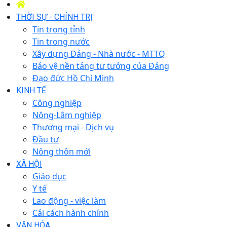
THỜI SỰ - CHÍNH TRỊ
Tin trong tỉnh
Tin trong nước
Xây dựng Đảng - Nhà nước - MTTQ
Bảo vệ nền tảng tư tưởng của Đảng
Đạo đức Hồ Chí Minh
KINH TẾ
Công nghiệp
Nông-Lâm nghiệp
Thương mại - Dịch vụ
Đầu tư
Nông thôn mới
XÃ HỘI
Giáo dục
Y tế
Lao động - việc làm
Cải cách hành chính
VĂN HÓA