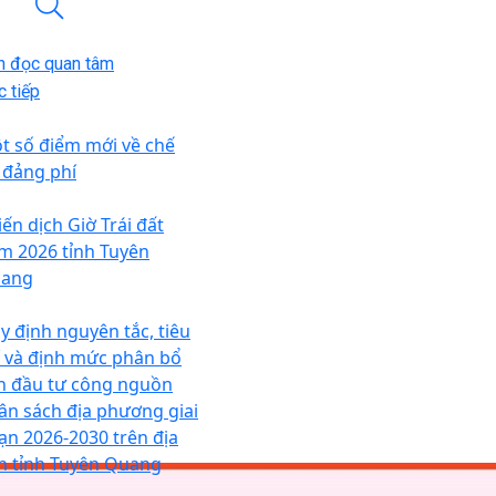
n đọc quan tâm
 tiếp
t số điểm mới về chế
 đảng phí
iến dịch Giờ Trái đất
m 2026 tỉnh Tuyên
ang
y định nguyên tắc, tiêu
í và định mức phân bổ
n đầu tư công nguồn
ân sách địa phương giai
ạn 2026-2030 trên địa
n tỉnh Tuyên Quang