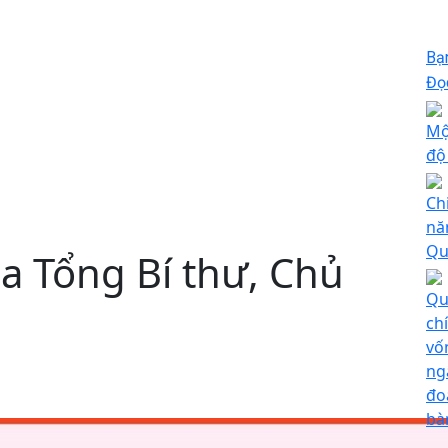
Bạ
Đọc
Mộ
độ
Ch
nă
Qu
ủa Tổng Bí thư, Chủ
Qu
ch
vố
ng
đo
bà