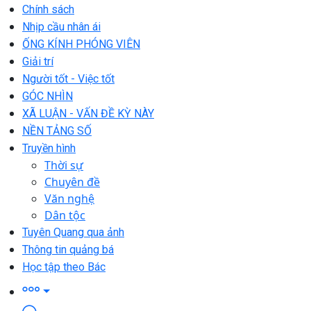
Chính sách
Nhịp cầu nhân ái
ỐNG KÍNH PHÓNG VIÊN
Giải trí
Người tốt - Việc tốt
GÓC NHÌN
XÃ LUẬN - VẤN ĐỀ KỲ NÀY
NỀN TẢNG SỐ
Truyền hình
Thời sự
Chuyên đề
Văn nghệ
Dân tộc
Tuyên Quang qua ảnh
Thông tin quảng bá
Học tập theo Bác