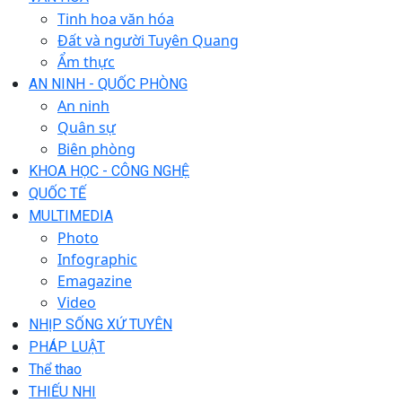
Tinh hoa văn hóa
Đất và người Tuyên Quang
Ẩm thực
AN NINH - QUỐC PHÒNG
An ninh
Quân sự
Biên phòng
KHOA HỌC - CÔNG NGHỆ
QUỐC TẾ
MULTIMEDIA
Photo
Infographic
Emagazine
Video
NHỊP SỐNG XỨ TUYÊN
PHÁP LUẬT
Thể thao
THIẾU NHI