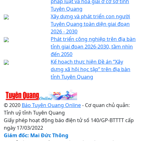
pháp luật và hòa giải ở cơ sở tỉnh
Tuyên Quang
Xây dựng và phát triển con người
Tuyên Quang toàn diện giai đoạn
2026 - 2030
Phát triển công nghiệp trên địa bàn
tỉnh giai đoạn 2026-2030, tầm nhìn
đến 2050
Kế hoạch thực hiện Đề án “Xây
dựng xã hội học tập” trên địa bàn
tỉnh Tuyên Quang
© 2020
Báo Tuyên Quang Online
- Cơ quan chủ quản:
Tỉnh uỷ tỉnh Tuyên Quang
Giấy phép hoạt động báo điện tử số 140/GP-BTTTT cấp
ngày 17/03/2022
Giám đốc: Mai Đức Thông