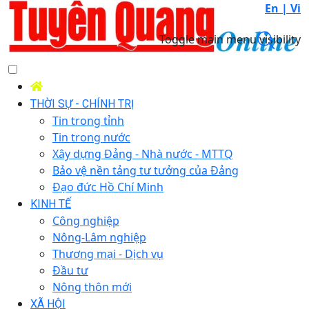
En |
Vi
Toggle main menu visibility
THỜI SỰ - CHÍNH TRỊ
Tin trong tỉnh
Tin trong nước
Xây dựng Đảng - Nhà nước - MTTQ
Bảo vệ nền tảng tư tưởng của Đảng
Đạo đức Hồ Chí Minh
KINH TẾ
Công nghiệp
Nông-Lâm nghiệp
Thương mại - Dịch vụ
Đầu tư
Nông thôn mới
XÃ HỘI