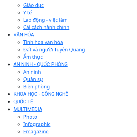
Giáo dục
Y tế
Lao động - việc làm
Cải cách hành chính
VĂN HÓA
Tinh hoa văn hóa
Đất và người Tuyên Quang
Ẩm thực
AN NINH - QUỐC PHÒNG
An ninh
Quân sự
Biên phòng
KHOA HỌC - CÔNG NGHỆ
QUỐC TẾ
MULTIMEDIA
Photo
Infographic
Emagazine