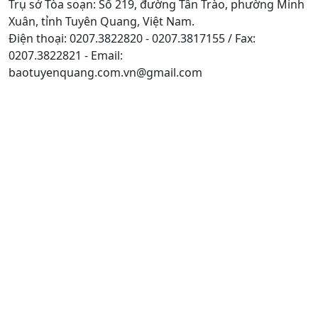
Trụ sở Tòa soạn: Số 219, đường Tân Trào, phường Minh
Xuân, tỉnh Tuyên Quang, Việt Nam.
Điện thoại: 0207.3822820 - 0207.3817155 / Fax:
0207.3822821 - Email:
baotuyenquang.com.vn@gmail.com