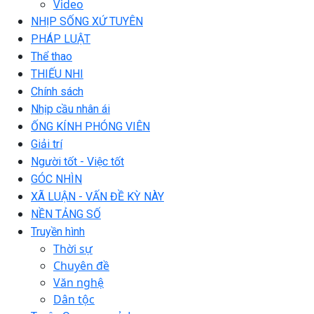
Video
NHỊP SỐNG XỨ TUYÊN
PHÁP LUẬT
Thể thao
THIẾU NHI
Chính sách
Nhịp cầu nhân ái
ỐNG KÍNH PHÓNG VIÊN
Giải trí
Người tốt - Việc tốt
GÓC NHÌN
XÃ LUẬN - VẤN ĐỀ KỲ NÀY
NỀN TẢNG SỐ
Truyền hình
Thời sự
Chuyên đề
Văn nghệ
Dân tộc