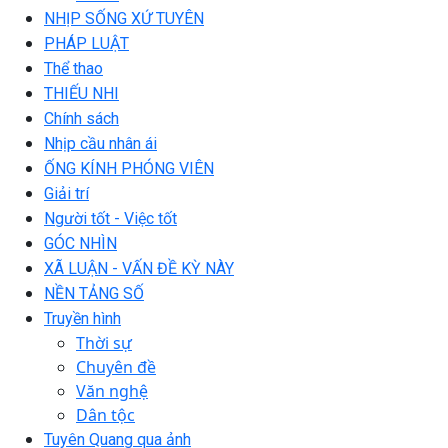
NHỊP SỐNG XỨ TUYÊN
PHÁP LUẬT
Thể thao
THIẾU NHI
Chính sách
Nhịp cầu nhân ái
ỐNG KÍNH PHÓNG VIÊN
Giải trí
Người tốt - Việc tốt
GÓC NHÌN
XÃ LUẬN - VẤN ĐỀ KỲ NÀY
NỀN TẢNG SỐ
Truyền hình
Thời sự
Chuyên đề
Văn nghệ
Dân tộc
Tuyên Quang qua ảnh