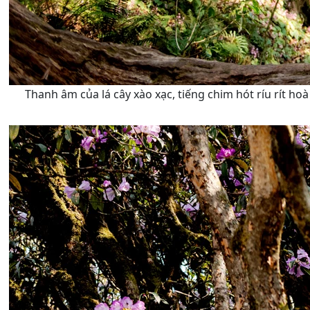
Thanh âm của lá cây xào xạc, tiếng chim hót ríu rít h