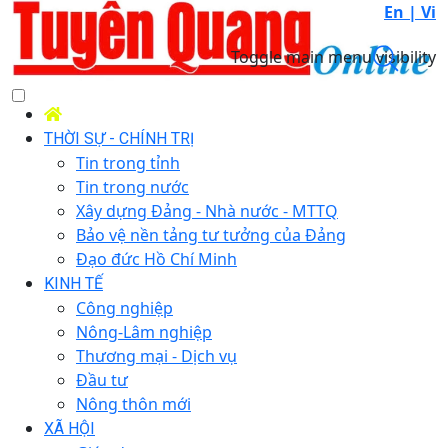
En |
Vi
Toggle main menu visibility
THỜI SỰ - CHÍNH TRỊ
Tin trong tỉnh
Tin trong nước
Xây dựng Đảng - Nhà nước - MTTQ
Bảo vệ nền tảng tư tưởng của Đảng
Đạo đức Hồ Chí Minh
KINH TẾ
Công nghiệp
Nông-Lâm nghiệp
Thương mại - Dịch vụ
Đầu tư
Nông thôn mới
XÃ HỘI