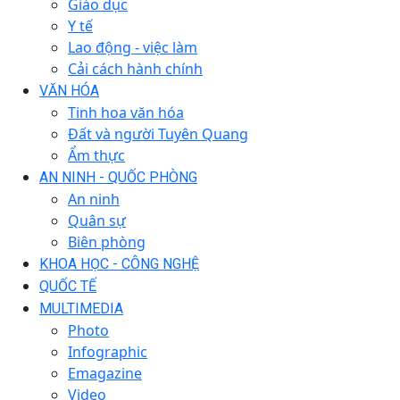
Giáo dục
Y tế
Lao động - việc làm
Cải cách hành chính
VĂN HÓA
Tinh hoa văn hóa
Đất và người Tuyên Quang
Ẩm thực
AN NINH - QUỐC PHÒNG
An ninh
Quân sự
Biên phòng
KHOA HỌC - CÔNG NGHỆ
QUỐC TẾ
MULTIMEDIA
Photo
Infographic
Emagazine
Video