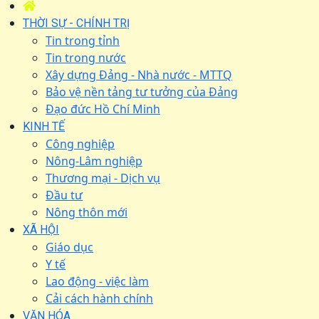
THỜI SỰ - CHÍNH TRỊ
Tin trong tỉnh
Tin trong nước
Xây dựng Đảng - Nhà nước - MTTQ
Bảo vệ nền tảng tư tưởng của Đảng
Đạo đức Hồ Chí Minh
KINH TẾ
Công nghiệp
Nông-Lâm nghiệp
Thương mại - Dịch vụ
Đầu tư
Nông thôn mới
XÃ HỘI
Giáo dục
Y tế
Lao động - việc làm
Cải cách hành chính
VĂN HÓA