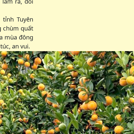
làm ra, dồi
 tỉnh Tuyên
ng chùm quất
của mùa đông
úc, an vui.