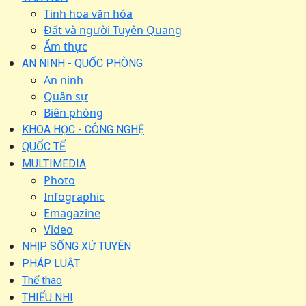
Tinh hoa văn hóa
Đất và người Tuyên Quang
Ẩm thực
AN NINH - QUỐC PHÒNG
An ninh
Quân sự
Biên phòng
KHOA HỌC - CÔNG NGHỆ
QUỐC TẾ
MULTIMEDIA
Photo
Infographic
Emagazine
Video
NHỊP SỐNG XỨ TUYÊN
PHÁP LUẬT
Thể thao
THIẾU NHI