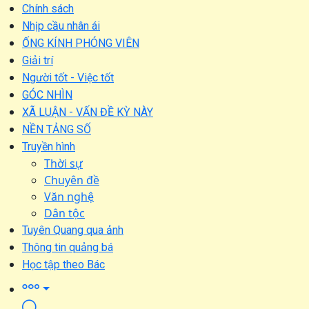
Chính sách
Nhịp cầu nhân ái
ỐNG KÍNH PHÓNG VIÊN
Giải trí
Người tốt - Việc tốt
GÓC NHÌN
XÃ LUẬN - VẤN ĐỀ KỲ NÀY
NỀN TẢNG SỐ
Truyền hình
Thời sự
Chuyên đề
Văn nghệ
Dân tộc
Tuyên Quang qua ảnh
Thông tin quảng bá
Học tập theo Bác