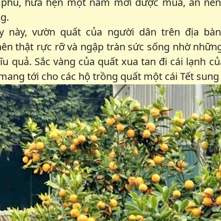
ù phú, hứa hẹn một năm mới được mùa, ăn nên 
g.
 này, vườn quất của người dân trên địa bàn
ên thật rực rỡ và ngập tràn sức sống nhờ nhữ
rĩu quả. Sắc vàng của quất xua tan đi cái lạnh 
mang tới cho các hộ trồng quất một cái Tết sung t