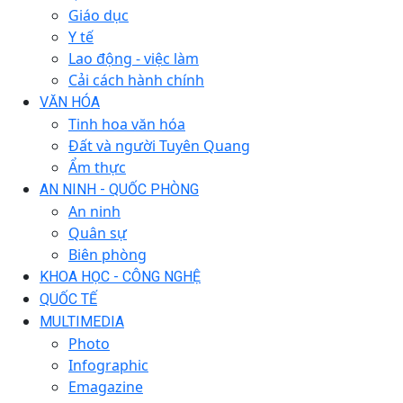
Giáo dục
Y tế
Lao động - việc làm
Cải cách hành chính
VĂN HÓA
Tinh hoa văn hóa
Đất và người Tuyên Quang
Ẩm thực
AN NINH - QUỐC PHÒNG
An ninh
Quân sự
Biên phòng
KHOA HỌC - CÔNG NGHỆ
QUỐC TẾ
MULTIMEDIA
Photo
Infographic
Emagazine