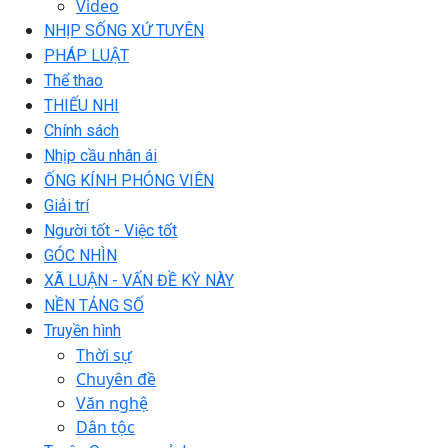
Video
NHỊP SỐNG XỨ TUYÊN
PHÁP LUẬT
Thể thao
THIẾU NHI
Chính sách
Nhịp cầu nhân ái
ỐNG KÍNH PHÓNG VIÊN
Giải trí
Người tốt - Việc tốt
GÓC NHÌN
XÃ LUẬN - VẤN ĐỀ KỲ NÀY
NỀN TẢNG SỐ
Truyền hình
Thời sự
Chuyên đề
Văn nghệ
Dân tộc