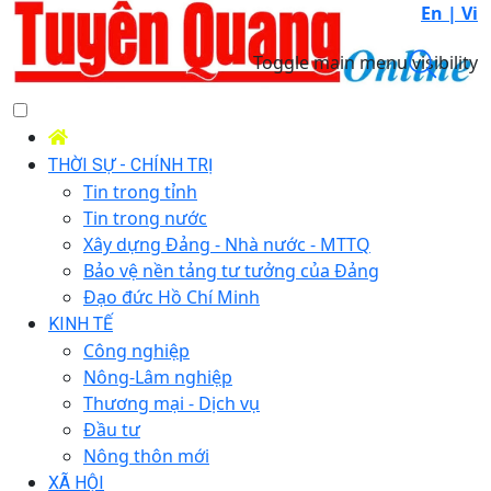
En |
Vi
Toggle main menu visibility
THỜI SỰ - CHÍNH TRỊ
Tin trong tỉnh
Tin trong nước
Xây dựng Đảng - Nhà nước - MTTQ
Bảo vệ nền tảng tư tưởng của Đảng
Đạo đức Hồ Chí Minh
KINH TẾ
Công nghiệp
Nông-Lâm nghiệp
Thương mại - Dịch vụ
Đầu tư
Nông thôn mới
XÃ HỘI