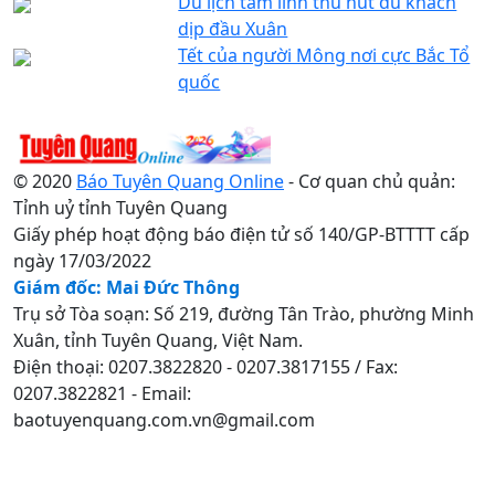
Du lịch tâm linh thu hút du khách
dịp đầu Xuân
Tết của người Mông nơi cực Bắc Tổ
quốc
© 2020
Báo Tuyên Quang Online
- Cơ quan chủ quản:
Tỉnh uỷ tỉnh Tuyên Quang
Giấy phép hoạt động báo điện tử số 140/GP-BTTTT cấp
ngày 17/03/2022
Giám đốc: Mai Đức Thông
Trụ sở Tòa soạn: Số 219, đường Tân Trào, phường Minh
Xuân, tỉnh Tuyên Quang, Việt Nam.
Điện thoại: 0207.3822820 - 0207.3817155 / Fax:
0207.3822821 - Email:
baotuyenquang.com.vn@gmail.com