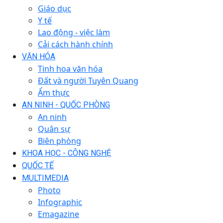
Giáo dục
Y tế
Lao động - việc làm
Cải cách hành chính
VĂN HÓA
Tinh hoa văn hóa
Đất và người Tuyên Quang
Ẩm thực
AN NINH - QUỐC PHÒNG
An ninh
Quân sự
Biên phòng
KHOA HỌC - CÔNG NGHỆ
QUỐC TẾ
MULTIMEDIA
Photo
Infographic
Emagazine