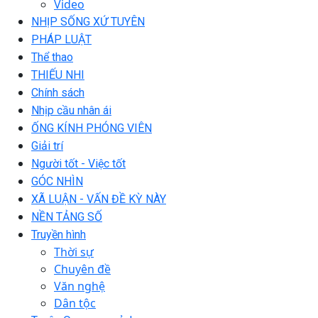
Video
NHỊP SỐNG XỨ TUYÊN
PHÁP LUẬT
Thể thao
THIẾU NHI
Chính sách
Nhịp cầu nhân ái
ỐNG KÍNH PHÓNG VIÊN
Giải trí
Người tốt - Việc tốt
GÓC NHÌN
XÃ LUẬN - VẤN ĐỀ KỲ NÀY
NỀN TẢNG SỐ
Truyền hình
Thời sự
Chuyên đề
Văn nghệ
Dân tộc