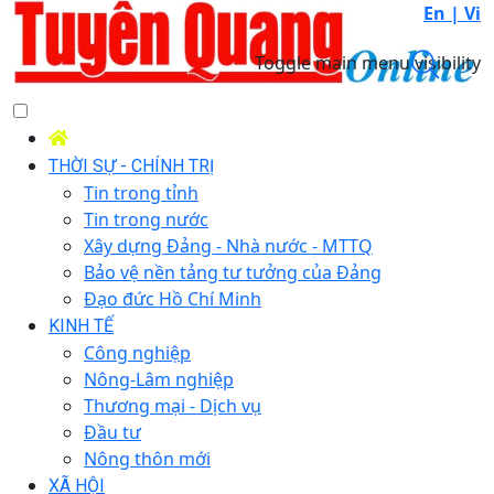
En |
Vi
Toggle main menu visibility
THỜI SỰ - CHÍNH TRỊ
Tin trong tỉnh
Tin trong nước
Xây dựng Đảng - Nhà nước - MTTQ
Bảo vệ nền tảng tư tưởng của Đảng
Đạo đức Hồ Chí Minh
KINH TẾ
Công nghiệp
Nông-Lâm nghiệp
Thương mại - Dịch vụ
Đầu tư
Nông thôn mới
XÃ HỘI