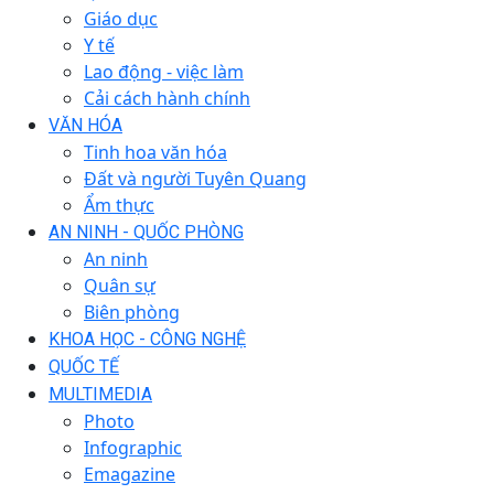
Giáo dục
Y tế
Lao động - việc làm
Cải cách hành chính
VĂN HÓA
Tinh hoa văn hóa
Đất và người Tuyên Quang
Ẩm thực
AN NINH - QUỐC PHÒNG
An ninh
Quân sự
Biên phòng
KHOA HỌC - CÔNG NGHỆ
QUỐC TẾ
MULTIMEDIA
Photo
Infographic
Emagazine