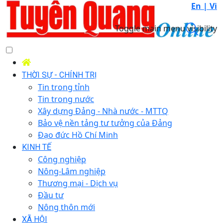
En |
Vi
Toggle main menu visibility
THỜI SỰ - CHÍNH TRỊ
Tin trong tỉnh
Tin trong nước
Xây dựng Đảng - Nhà nước - MTTQ
Bảo vệ nền tảng tư tưởng của Đảng
Đạo đức Hồ Chí Minh
KINH TẾ
Công nghiệp
Nông-Lâm nghiệp
Thương mại - Dịch vụ
Đầu tư
Nông thôn mới
XÃ HỘI