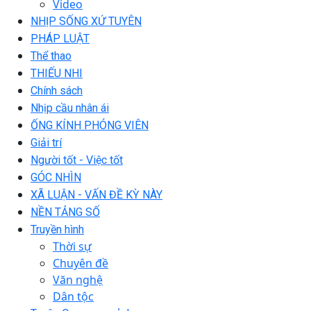
Video
NHỊP SỐNG XỨ TUYÊN
PHÁP LUẬT
Thể thao
THIẾU NHI
Chính sách
Nhịp cầu nhân ái
ỐNG KÍNH PHÓNG VIÊN
Giải trí
Người tốt - Việc tốt
GÓC NHÌN
XÃ LUẬN - VẤN ĐỀ KỲ NÀY
NỀN TẢNG SỐ
Truyền hình
Thời sự
Chuyên đề
Văn nghệ
Dân tộc