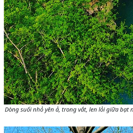
Dòng suối nhỏ yên ả, trong vắt, len lỏi giữa bạ