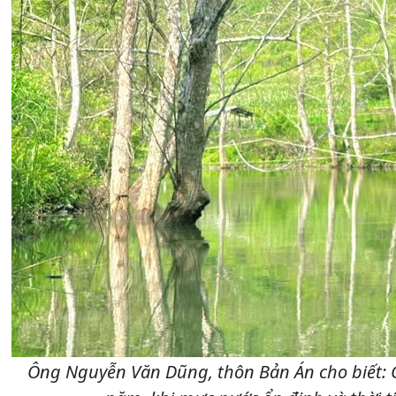
Ông Nguyễn Văn Dũng, thôn Bản Án cho biết: G