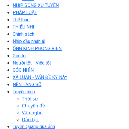
NHỊP SỐNG XỨ TUYÊN
PHÁP LUẬT
Thể thao
THIẾU NHI
Chính sách
Nhịp cầu nhân ái
ỐNG KÍNH PHÓNG VIÊN
Giải trí
Người tốt - Việc tốt
GÓC NHÌN
XÃ LUẬN - VẤN ĐỀ KỲ NÀY
NỀN TẢNG SỐ
Truyền hình
Thời sự
Chuyên đề
Văn nghệ
Dân tộc
Tuyên Quang qua ảnh