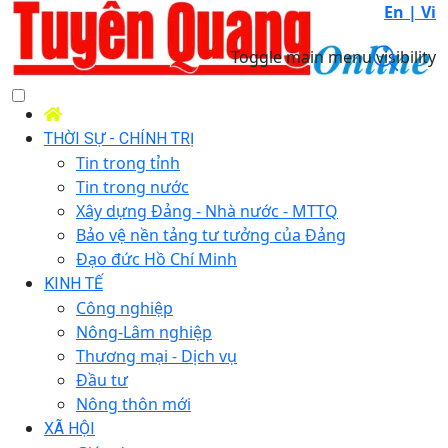
En |
Vi
Toggle main menu visibility
THỜI SỰ - CHÍNH TRỊ
Tin trong tỉnh
Tin trong nước
Xây dựng Đảng - Nhà nước - MTTQ
Bảo vệ nền tảng tư tưởng của Đảng
Đạo đức Hồ Chí Minh
KINH TẾ
Công nghiệp
Nông-Lâm nghiệp
Thương mại - Dịch vụ
Đầu tư
Nông thôn mới
XÃ HỘI