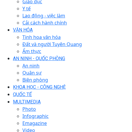
Giáo dục
Y tế
Lao động - việc làm
Cải cách hành chính
VĂN HÓA
Tinh hoa văn hóa
Đất và người Tuyên Quang
Ẩm thực
AN NINH - QUỐC PHÒNG
An ninh
Quân sự
Biên phòng
KHOA HỌC - CÔNG NGHỆ
QUỐC TẾ
MULTIMEDIA
Photo
Infographic
Emagazine
Video