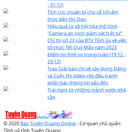
- 31.12)
Tích cực chuẩn bị cho Lễ hội ẩm
thực dân tộc Dao
Hiệu quả từ xã hội hóa mô hình
“Camera an ninh giám sát trật tự”
Chỉ thị số 23 của BTV Tỉnh ủy về việc
tổ chức Tết Quý Mão năm 2023
Điểm tin thời sự trong tuần (19.12 -
23.12)
Trao Giải báo chí về xây dựng Đảng
và Cuộc thi video clip đấu tranh
phản bác thông tin xấu độc
Trái ngọt từ những mảnh vườn khô
cằn
© 2020
Báo Tuyên Quang Online
- Cơ quan chủ quản:
Tỉnh uỷ tỉnh Tuyên Quang