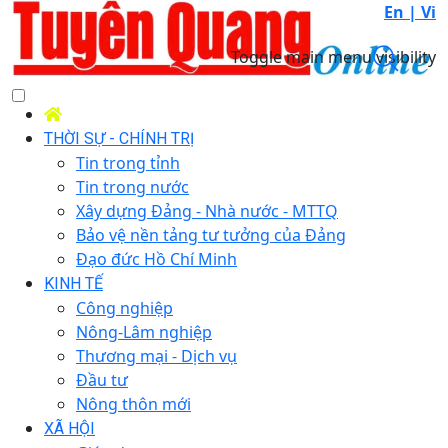
En |
Vi
Toggle main menu visibility
THỜI SỰ - CHÍNH TRỊ
Tin trong tỉnh
Tin trong nước
Xây dựng Đảng - Nhà nước - MTTQ
Bảo vệ nền tảng tư tưởng của Đảng
Đạo đức Hồ Chí Minh
KINH TẾ
Công nghiệp
Nông-Lâm nghiệp
Thương mại - Dịch vụ
Đầu tư
Nông thôn mới
XÃ HỘI