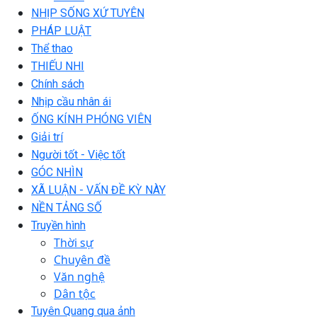
NHỊP SỐNG XỨ TUYÊN
PHÁP LUẬT
Thể thao
THIẾU NHI
Chính sách
Nhịp cầu nhân ái
ỐNG KÍNH PHÓNG VIÊN
Giải trí
Người tốt - Việc tốt
GÓC NHÌN
XÃ LUẬN - VẤN ĐỀ KỲ NÀY
NỀN TẢNG SỐ
Truyền hình
Thời sự
Chuyên đề
Văn nghệ
Dân tộc
Tuyên Quang qua ảnh