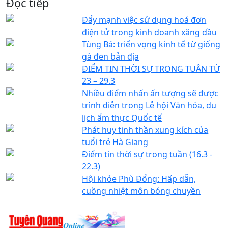
Đọc tiếp
Đẩy mạnh việc sử dụng hoá đơn
điện tử trong kinh doanh xăng dầu
Tùng Bá: triển vọng kinh tế từ giống
gà đen bản địa
ĐIỂM TIN THỜI SỰ TRONG TUẦN TỪ
23 – 29.3
Nhiều điểm nhấn ấn tượng sẽ được
trình diễn trong Lễ hội Văn hóa, du
lịch ẩm thực Quốc tế
Phát huy tinh thần xung kích của
tuổi trẻ Hà Giang
Điểm tin thời sự trong tuần (16.3 -
22.3)
Hội khỏe Phù Đổng: Hấp dẫn,
cuồng nhiệt môn bóng chuyền