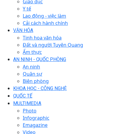
Giáo dục
Y tế
Lao động - việc làm
Cải cách hành chính
VĂN HÓA
Tinh hoa văn hóa
Đất và người Tuyên Quang
Ẩm thực
AN NINH - QUỐC PHÒNG
An ninh
Quân sự
Biên phòng
KHOA HỌC - CÔNG NGHỆ
QUỐC TẾ
MULTIMEDIA
Photo
Infographic
Emagazine
Video