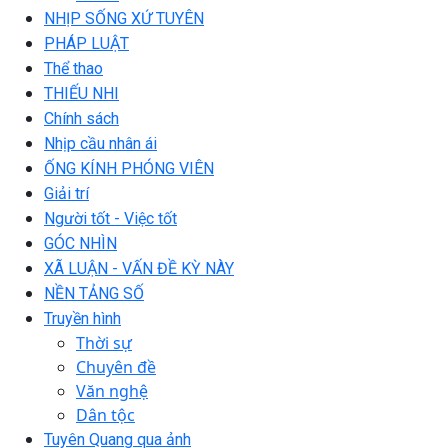
NHỊP SỐNG XỨ TUYÊN
PHÁP LUẬT
Thể thao
THIẾU NHI
Chính sách
Nhịp cầu nhân ái
ỐNG KÍNH PHÓNG VIÊN
Giải trí
Người tốt - Việc tốt
GÓC NHÌN
XÃ LUẬN - VẤN ĐỀ KỲ NÀY
NỀN TẢNG SỐ
Truyền hình
Thời sự
Chuyên đề
Văn nghệ
Dân tộc
Tuyên Quang qua ảnh