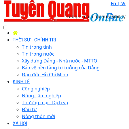
En |
Vi
Toggle main menu visibility
THỜI SỰ - CHÍNH TRỊ
Tin trong tỉnh
Tin trong nước
Xây dựng Đảng - Nhà nước - MTTQ
Bảo vệ nền tảng tư tưởng của Đảng
Đạo đức Hồ Chí Minh
KINH TẾ
Công nghiệp
Nông-Lâm nghiệp
Thương mại - Dịch vụ
Đầu tư
Nông thôn mới
XÃ HỘI