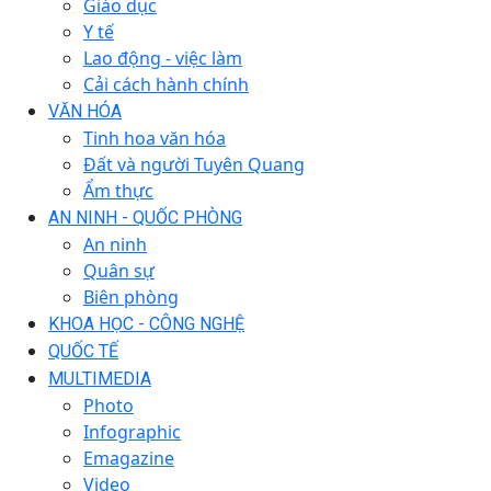
Giáo dục
Y tế
Lao động - việc làm
Cải cách hành chính
VĂN HÓA
Tinh hoa văn hóa
Đất và người Tuyên Quang
Ẩm thực
AN NINH - QUỐC PHÒNG
An ninh
Quân sự
Biên phòng
KHOA HỌC - CÔNG NGHỆ
QUỐC TẾ
MULTIMEDIA
Photo
Infographic
Emagazine
Video