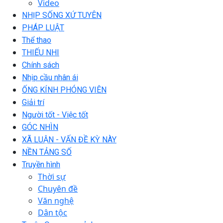
Video
NHỊP SỐNG XỨ TUYÊN
PHÁP LUẬT
Thể thao
THIẾU NHI
Chính sách
Nhịp cầu nhân ái
ỐNG KÍNH PHÓNG VIÊN
Giải trí
Người tốt - Việc tốt
GÓC NHÌN
XÃ LUẬN - VẤN ĐỀ KỲ NÀY
NỀN TẢNG SỐ
Truyền hình
Thời sự
Chuyên đề
Văn nghệ
Dân tộc