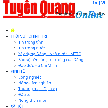
En |
Vi
Toggle main menu visibility
THỜI SỰ - CHÍNH TRỊ
Tin trong tỉnh
Tin trong nước
Xây dựng Đảng - Nhà nước - MTTQ
Bảo vệ nền tảng tư tưởng của Đảng
Đạo đức Hồ Chí Minh
KINH TẾ
Công nghiệp
Nông-Lâm nghiệp
Thương mại - Dịch vụ
Đầu tư
Nông thôn mới
XÃ HỘI