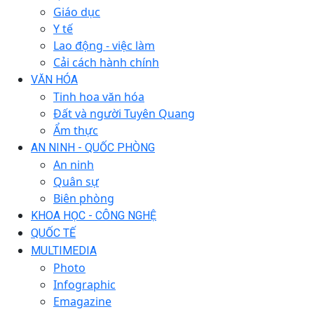
Giáo dục
Y tế
Lao động - việc làm
Cải cách hành chính
VĂN HÓA
Tinh hoa văn hóa
Đất và người Tuyên Quang
Ẩm thực
AN NINH - QUỐC PHÒNG
An ninh
Quân sự
Biên phòng
KHOA HỌC - CÔNG NGHỆ
QUỐC TẾ
MULTIMEDIA
Photo
Infographic
Emagazine