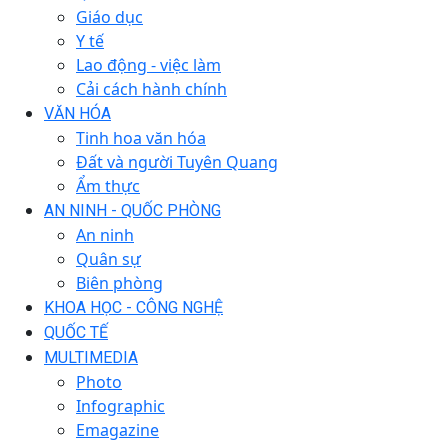
Giáo dục
Y tế
Lao động - việc làm
Cải cách hành chính
VĂN HÓA
Tinh hoa văn hóa
Đất và người Tuyên Quang
Ẩm thực
AN NINH - QUỐC PHÒNG
An ninh
Quân sự
Biên phòng
KHOA HỌC - CÔNG NGHỆ
QUỐC TẾ
MULTIMEDIA
Photo
Infographic
Emagazine