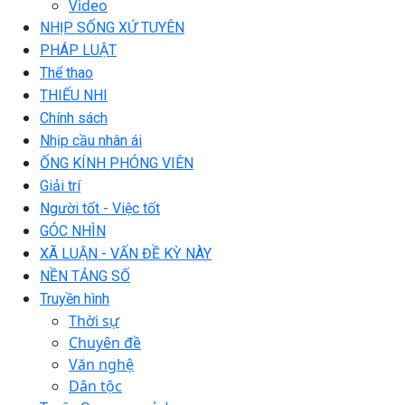
Video
NHỊP SỐNG XỨ TUYÊN
PHÁP LUẬT
Thể thao
THIẾU NHI
Chính sách
Nhịp cầu nhân ái
ỐNG KÍNH PHÓNG VIÊN
Giải trí
Người tốt - Việc tốt
GÓC NHÌN
XÃ LUẬN - VẤN ĐỀ KỲ NÀY
NỀN TẢNG SỐ
Truyền hình
Thời sự
Chuyên đề
Văn nghệ
Dân tộc