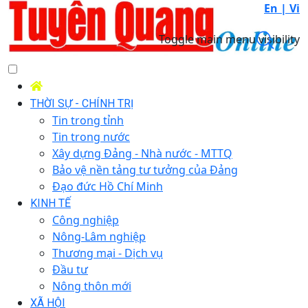
En |
Vi
Toggle main menu visibility
THỜI SỰ - CHÍNH TRỊ
Tin trong tỉnh
Tin trong nước
Xây dựng Đảng - Nhà nước - MTTQ
Bảo vệ nền tảng tư tưởng của Đảng
Đạo đức Hồ Chí Minh
KINH TẾ
Công nghiệp
Nông-Lâm nghiệp
Thương mại - Dịch vụ
Đầu tư
Nông thôn mới
XÃ HỘI