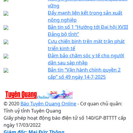
vững
Đẩy mạnh liên kết trong sản xuất
nông nghiệp
Bản tin số 1 “Hướng tới Đại hội XVIII
Đảng bộ tỉnh”
Cựu chiến binh trên mặt trận phát
triển kinh tế
Đảm bảo chăm sóc y tế cho người
dân sau sáp nhập
Bản tin “Vận hành chính quyền 2
cấp” số 49 ngày 14-7-2025
© 2020
Báo Tuyên Quang Online
- Cơ quan chủ quản:
Tỉnh uỷ tỉnh Tuyên Quang
Giấy phép hoạt động báo điện tử số 140/GP-BTTTT cấp
ngày 17/03/2022
Giám đốc: Mai Đức Thông