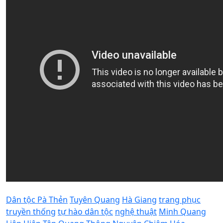
Dân tộc Pà Thẻn
Tuyên Quang
Hà Giang
trang phục
truyền thống
tự hào dân tộc
nghệ thuật
Minh Quang