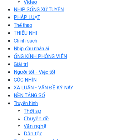
Video
NHỊP SỐNG XỨ TUYÊN
PHÁP LUẬT
Thể thao
THIẾU NHI
Chính sách
Nhịp cầu nhân ái
ỐNG KÍNH PHÓNG VIÊN
Giải trí
Người tốt - Việc tốt
GÓC NHÌN
XÃ LUẬN - VẤN ĐỀ KỲ NÀY
NỀN TẢNG SỐ
Truyền hình
Thời sự
Chuyên đề
Văn nghệ
Dân tộc