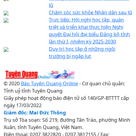
lũ
Chăm sóc sức khỏe Nhân dân sau lũ
Trực tiếp: Hội nghị học tập, quán
triệt và triển khai thực hiện Nghị
quyết Đại hội đại biểu Đảng bộ tỉnh
lần thứ I, nhiệm kỳ 2025-2030
Duy trì học tập ở những ngôi
trường bị ngập lụt
© 2020
Báo Tuyên Quang Online
- Cơ quan chủ quản:
Tỉnh uỷ tỉnh Tuyên Quang
Giấy phép hoạt động báo điện tử số 140/GP-BTTTT cấp
ngày 17/03/2022
Giám đốc: Mai Đức Thông
Trụ sở Tòa soạn: Số 219, đường Tân Trào, phường Minh
Xuân, tỉnh Tuyên Quang, Việt Nam.
Điện thoại: 0207.3822820 - 0207.3817155 / Fax: