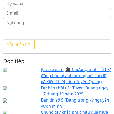
Đọc tiếp
[Livestream] 🎥 Chương trình hỗ trợ
đồng bào bị ảnh hưởng bởi cơn lũ
xã Kiến Thiết, tỉnh Tuyên Quang
Dự báo thời tiết Tuyên Quang ngày
17 tháng 10 năm 2025
Bản tin số 5 “Đảng trong kỷ nguyên
vươn mình”
Chung tay khắc phục hậu quả mưa