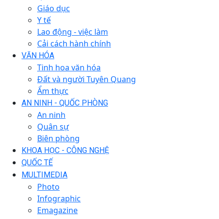
Giáo dục
Y tế
Lao động - việc làm
Cải cách hành chính
VĂN HÓA
Tinh hoa văn hóa
Đất và người Tuyên Quang
Ẩm thực
AN NINH - QUỐC PHÒNG
An ninh
Quân sự
Biên phòng
KHOA HỌC - CÔNG NGHỆ
QUỐC TẾ
MULTIMEDIA
Photo
Infographic
Emagazine