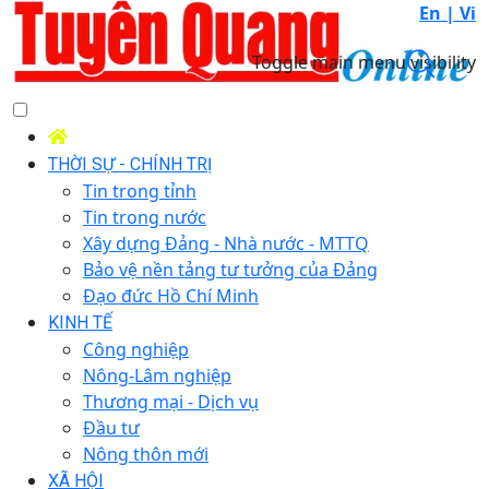
En |
Vi
Toggle main menu visibility
THỜI SỰ - CHÍNH TRỊ
Tin trong tỉnh
Tin trong nước
Xây dựng Đảng - Nhà nước - MTTQ
Bảo vệ nền tảng tư tưởng của Đảng
Đạo đức Hồ Chí Minh
KINH TẾ
Công nghiệp
Nông-Lâm nghiệp
Thương mại - Dịch vụ
Đầu tư
Nông thôn mới
XÃ HỘI