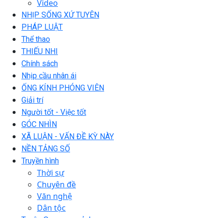
Video
NHỊP SỐNG XỨ TUYÊN
PHÁP LUẬT
Thể thao
THIẾU NHI
Chính sách
Nhịp cầu nhân ái
ỐNG KÍNH PHÓNG VIÊN
Giải trí
Người tốt - Việc tốt
GÓC NHÌN
XÃ LUẬN - VẤN ĐỀ KỲ NÀY
NỀN TẢNG SỐ
Truyền hình
Thời sự
Chuyên đề
Văn nghệ
Dân tộc