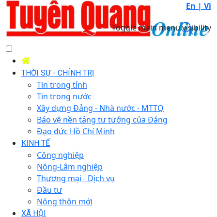
En |
Vi
Toggle main menu visibility
THỜI SỰ - CHÍNH TRỊ
Tin trong tỉnh
Tin trong nước
Xây dựng Đảng - Nhà nước - MTTQ
Bảo vệ nền tảng tư tưởng của Đảng
Đạo đức Hồ Chí Minh
KINH TẾ
Công nghiệp
Nông-Lâm nghiệp
Thương mại - Dịch vụ
Đầu tư
Nông thôn mới
XÃ HỘI