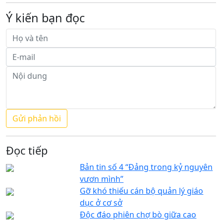
Ý kiến bạn đọc
Đọc tiếp
Bản tin số 4 “Đảng trong kỷ nguyên
vươn mình”
Gỡ khó thiếu cán bộ quản lý giáo
dục ở cơ sở
Độc đáo phiên chợ bò giữa cao