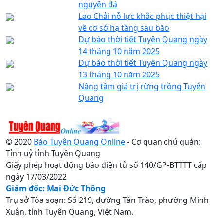
nguyên đá
Lao Chải nỗ lực khắc phục thiệt hại
về cơ sở hạ tầng sau bão
Dự báo thời tiết Tuyên Quang ngày
14 tháng 10 năm 2025
Dự báo thời tiết Tuyên Quang ngày
13 tháng 10 năm 2025
Nâng tầm giá trị rừng trồng Tuyên
Quang
© 2020
Báo Tuyên Quang Online
- Cơ quan chủ quản:
Tỉnh uỷ tỉnh Tuyên Quang
Giấy phép hoạt động báo điện tử số 140/GP-BTTTT cấp
ngày 17/03/2022
Giám đốc: Mai Đức Thông
Trụ sở Tòa soạn: Số 219, đường Tân Trào, phường Minh
Xuân, tỉnh Tuyên Quang, Việt Nam.