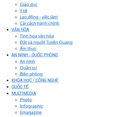
Giáo dục
Y tế
Lao động - việc làm
Cải cách hành chính
VĂN HÓA
Tinh hoa văn hóa
Đất và người Tuyên Quang
Ẩm thực
AN NINH - QUỐC PHÒNG
An ninh
Quân sự
Biên phòng
KHOA HỌC - CÔNG NGHỆ
QUỐC TẾ
MULTIMEDIA
Photo
Infographic
Emagazine