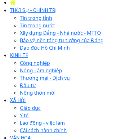
THỜI SỰ - CHÍNH TRỊ
Tin trong tỉnh
Tin trong nước
Xây dựng Đảng - Nhà nước - MTTQ
Bảo vệ nền tảng tư tưởng của Đảng
Đạo đức Hồ Chí Minh
KINH TẾ
Công nghiệp
Nông-Lâm nghiệp
Thương mại - Dịch vụ
Đầu tư
Nông thôn mới
XÃ HỘI
Giáo dục
Y tế
Lao động - việc làm
Cải cách hành chính
VĂN HÓA