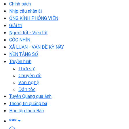
Chính sách
Nhịp cầu nhân ái
ỐNG KÍNH PHÓNG VIÊN
Giải trí
Người tốt - Việc tốt
GÓC NHÌN
XÃ LUẬN - VẤN ĐỀ KỲ NÀY
NỀN TẢNG SỐ
Truyền hình
Thời sự
Chuyên đề
Văn nghệ
Dân tộc
Tuyên Quang qua ảnh
Thông tin quảng bá
Học tập theo Bác