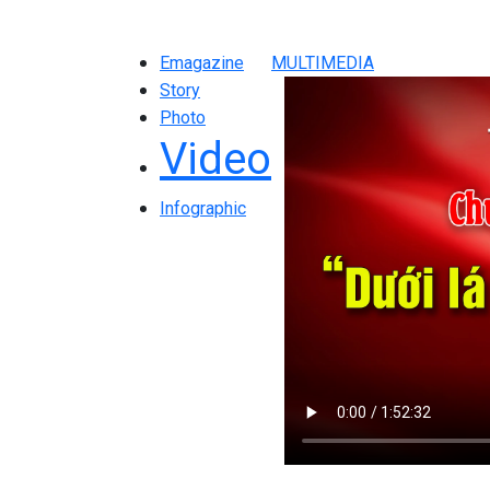
Emagazine
MULTIMEDIA
Story
Photo
Video
Infographic