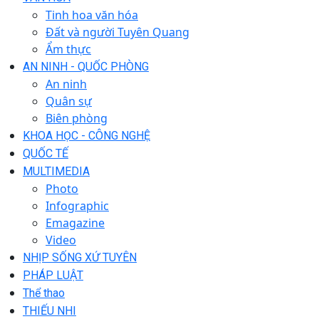
Tinh hoa văn hóa
Đất và người Tuyên Quang
Ẩm thực
AN NINH - QUỐC PHÒNG
An ninh
Quân sự
Biên phòng
KHOA HỌC - CÔNG NGHỆ
QUỐC TẾ
MULTIMEDIA
Photo
Infographic
Emagazine
Video
NHỊP SỐNG XỨ TUYÊN
PHÁP LUẬT
Thể thao
THIẾU NHI