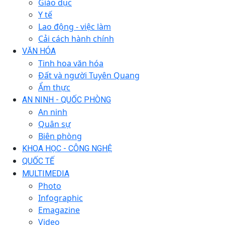
Giáo dục
Y tế
Lao động - việc làm
Cải cách hành chính
VĂN HÓA
Tinh hoa văn hóa
Đất và người Tuyên Quang
Ẩm thực
AN NINH - QUỐC PHÒNG
An ninh
Quân sự
Biên phòng
KHOA HỌC - CÔNG NGHỆ
QUỐC TẾ
MULTIMEDIA
Photo
Infographic
Emagazine
Video