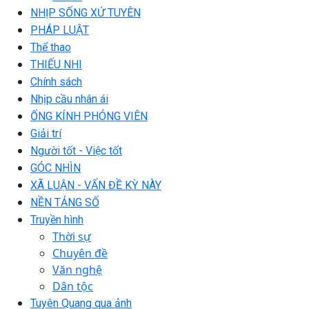
NHỊP SỐNG XỨ TUYÊN
PHÁP LUẬT
Thể thao
THIẾU NHI
Chính sách
Nhịp cầu nhân ái
ỐNG KÍNH PHÓNG VIÊN
Giải trí
Người tốt - Việc tốt
GÓC NHÌN
XÃ LUẬN - VẤN ĐỀ KỲ NÀY
NỀN TẢNG SỐ
Truyền hình
Thời sự
Chuyên đề
Văn nghệ
Dân tộc
Tuyên Quang qua ảnh