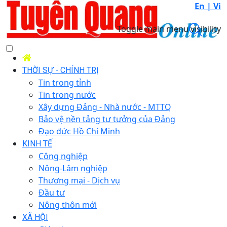
En |
Vi
Toggle main menu visibility
THỜI SỰ - CHÍNH TRỊ
Tin trong tỉnh
Tin trong nước
Xây dựng Đảng - Nhà nước - MTTQ
Bảo vệ nền tảng tư tưởng của Đảng
Đạo đức Hồ Chí Minh
KINH TẾ
Công nghiệp
Nông-Lâm nghiệp
Thương mại - Dịch vụ
Đầu tư
Nông thôn mới
XÃ HỘI