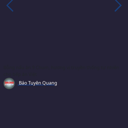
Bỗng nấu ăn 9 Chum, hương vị truyền thống tự nhiên
cho bếp ăn Việt
Báo Tuyên Quang