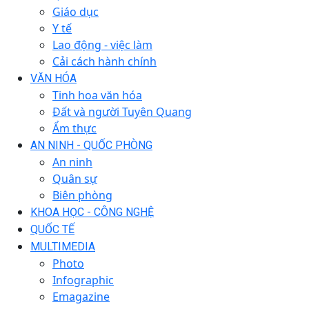
Giáo dục
Y tế
Lao động - việc làm
Cải cách hành chính
VĂN HÓA
Tinh hoa văn hóa
Đất và người Tuyên Quang
Ẩm thực
AN NINH - QUỐC PHÒNG
An ninh
Quân sự
Biên phòng
KHOA HỌC - CÔNG NGHỆ
QUỐC TẾ
MULTIMEDIA
Photo
Infographic
Emagazine