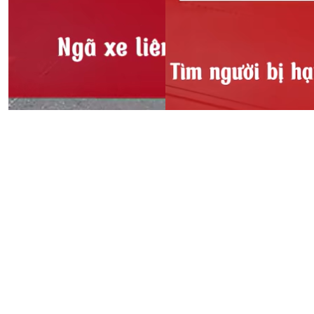
Cảnh báo! Ngã xe liên tục
tại dốc Bắc Sum
Tin nóng! Tìm người bị hại
12:48, 03/11/2025
trong vụ án lừa đảo xin
việc
11:12, 03/11/2025