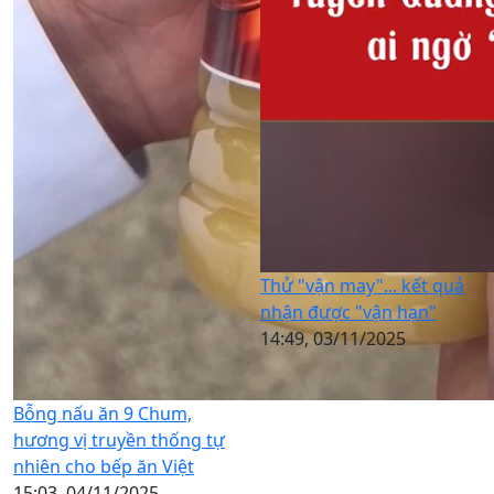
Thử "vận may"... kết quả
nhận được "vận hạn"
14:49, 03/11/2025
Bỗng nấu ăn 9 Chum,
hương vị truyền thống tự
nhiên cho bếp ăn Việt
15:03, 04/11/2025