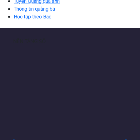
Tuyên Quang qua ảnh
Thông tin quảng bá
Học tập theo Bác
NỀN TẢNG SỐ