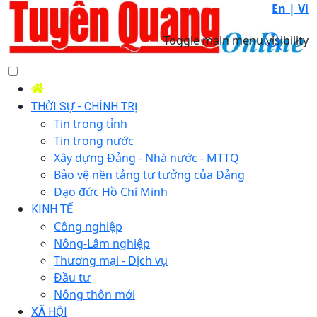
En |
Vi
Toggle main menu visibility
THỜI SỰ - CHÍNH TRỊ
Tin trong tỉnh
Tin trong nước
Xây dựng Đảng - Nhà nước - MTTQ
Bảo vệ nền tảng tư tưởng của Đảng
Đạo đức Hồ Chí Minh
KINH TẾ
Công nghiệp
Nông-Lâm nghiệp
Thương mại - Dịch vụ
Đầu tư
Nông thôn mới
XÃ HỘI