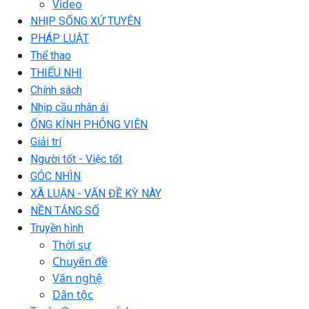
Video
NHỊP SỐNG XỨ TUYÊN
PHÁP LUẬT
Thể thao
THIẾU NHI
Chính sách
Nhịp cầu nhân ái
ỐNG KÍNH PHÓNG VIÊN
Giải trí
Người tốt - Việc tốt
GÓC NHÌN
XÃ LUẬN - VẤN ĐỀ KỲ NÀY
NỀN TẢNG SỐ
Truyền hình
Thời sự
Chuyên đề
Văn nghệ
Dân tộc