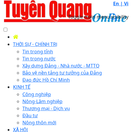
En |
Vi
Toggle main menu visibility
THỜI SỰ - CHÍNH TRỊ
Tin trong tỉnh
Tin trong nước
Xây dựng Đảng - Nhà nước - MTTQ
Bảo vệ nền tảng tư tưởng của Đảng
Đạo đức Hồ Chí Minh
KINH TẾ
Công nghiệp
Nông-Lâm nghiệp
Thương mại - Dịch vụ
Đầu tư
Nông thôn mới
XÃ HỘI