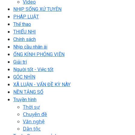
Video
NHỊP SỐNG XỨ TUYÊN
PHÁP LUẬT
Thể thao
THIẾU NHI
Chính sách
Nhịp cầu nhân ái
ỐNG KÍNH PHÓNG VIÊN
Giải trí
Người tốt - Việc tốt
GÓC NHÌN
XÃ LUẬN - VẤN ĐỀ KỲ NÀY
NỀN TẢNG SỐ
Truyền hình
Thời sự
Chuyên đề
Văn nghệ
Dân tộc