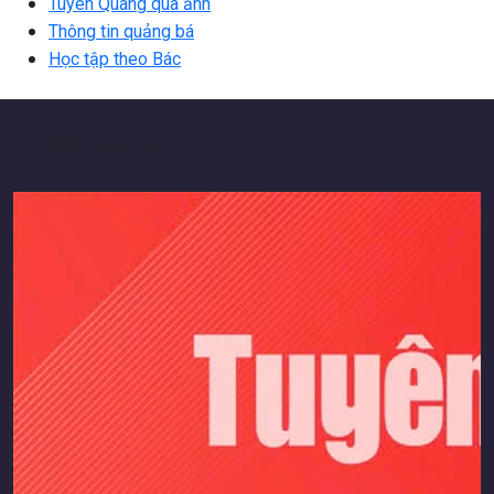
Tuyên Quang qua ảnh
Thông tin quảng bá
Học tập theo Bác
NỀN TẢNG SỐ