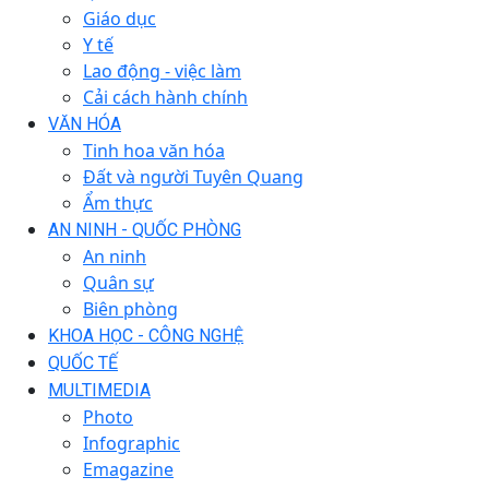
Giáo dục
Y tế
Lao động - việc làm
Cải cách hành chính
VĂN HÓA
Tinh hoa văn hóa
Đất và người Tuyên Quang
Ẩm thực
AN NINH - QUỐC PHÒNG
An ninh
Quân sự
Biên phòng
KHOA HỌC - CÔNG NGHỆ
QUỐC TẾ
MULTIMEDIA
Photo
Infographic
Emagazine