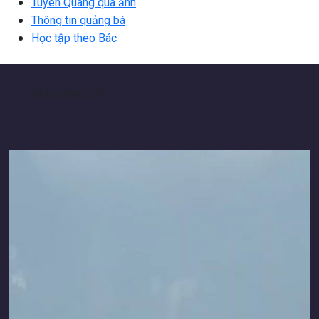
Tuyên Quang qua ảnh
Thông tin quảng bá
Học tập theo Bác
NỀN TẢNG SỐ