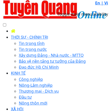
En |
Vi
Toggle main menu visibility
THỜI SỰ - CHÍNH TRỊ
Tin trong tỉnh
Tin trong nước
Xây dựng Đảng - Nhà nước - MTTQ
Bảo vệ nền tảng tư tưởng của Đảng
Đạo đức Hồ Chí Minh
KINH TẾ
Công nghiệp
Nông-Lâm nghiệp
Thương mại - Dịch vụ
Đầu tư
Nông thôn mới
XÃ HỘI