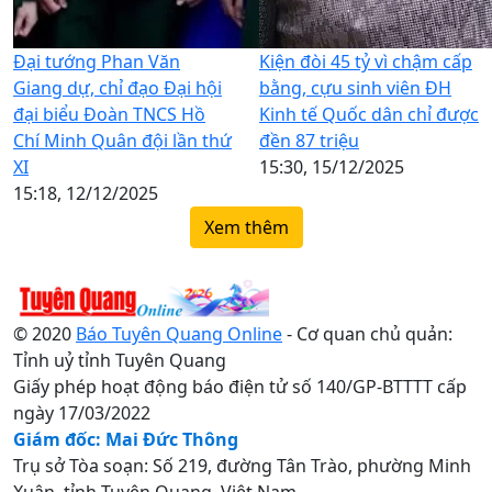
Đại tướng Phan Văn
Kiện đòi 45 tỷ vì chậm cấp
Giang dự, chỉ đạo Đại hội
bằng, cựu sinh viên ĐH
đại biểu Đoàn TNCS Hồ
Kinh tế Quốc dân chỉ được
Chí Minh Quân đội lần thứ
đền 87 triệu
XI
15:30, 15/12/2025
15:18, 12/12/2025
Xem thêm
© 2020
Báo Tuyên Quang Online
- Cơ quan chủ quản:
Tỉnh uỷ tỉnh Tuyên Quang
Giấy phép hoạt động báo điện tử số 140/GP-BTTTT cấp
ngày 17/03/2022
Giám đốc: Mai Đức Thông
Trụ sở Tòa soạn: Số 219, đường Tân Trào, phường Minh
Xuân, tỉnh Tuyên Quang, Việt Nam.