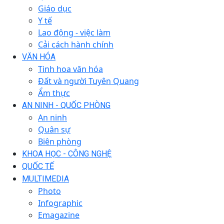
Giáo dục
Y tế
Lao động - việc làm
Cải cách hành chính
VĂN HÓA
Tinh hoa văn hóa
Đất và người Tuyên Quang
Ẩm thực
AN NINH - QUỐC PHÒNG
An ninh
Quân sự
Biên phòng
KHOA HỌC - CÔNG NGHỆ
QUỐC TẾ
MULTIMEDIA
Photo
Infographic
Emagazine