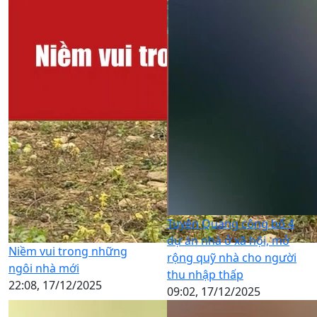
Tuyên Quang công bố 4
dự án nhà ở xã hội, mở
Niềm vui trong những
rộng quỹ nhà cho người
ngôi nhà mới
thu nhập thấp
22:08, 17/12/2025
09:02, 17/12/2025