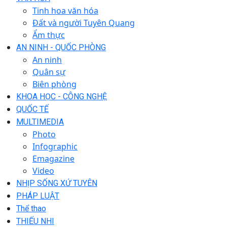
Tinh hoa văn hóa
Đất và người Tuyên Quang
Ẩm thực
AN NINH - QUỐC PHÒNG
An ninh
Quân sự
Biên phòng
KHOA HỌC - CÔNG NGHỆ
QUỐC TẾ
MULTIMEDIA
Photo
Infographic
Emagazine
Video
NHỊP SỐNG XỨ TUYÊN
PHÁP LUẬT
Thể thao
THIẾU NHI