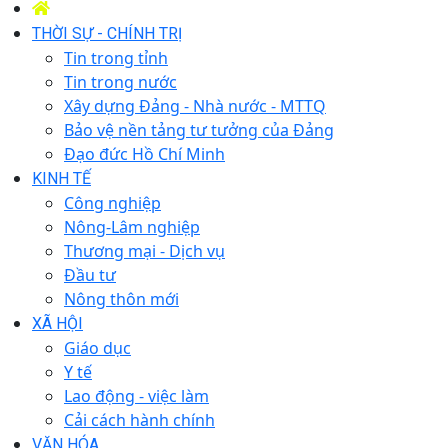
THỜI SỰ - CHÍNH TRỊ
Tin trong tỉnh
Tin trong nước
Xây dựng Đảng - Nhà nước - MTTQ
Bảo vệ nền tảng tư tưởng của Đảng
Đạo đức Hồ Chí Minh
KINH TẾ
Công nghiệp
Nông-Lâm nghiệp
Thương mại - Dịch vụ
Đầu tư
Nông thôn mới
XÃ HỘI
Giáo dục
Y tế
Lao động - việc làm
Cải cách hành chính
VĂN HÓA