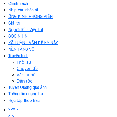
Chính sách
Nhịp cầu nhân ái
ỐNG KÍNH PHÓNG VIÊN
Giải trí
Người tốt - Việc tốt
GÓC NHÌN
XÃ LUẬN - VẤN ĐỀ KỲ NÀY
NỀN TẢNG SỐ
Truyền hình
Thời sự
Chuyên đề
Văn nghệ
Dân tộc
Tuyên Quang qua ảnh
Thông tin quảng bá
Học tập theo Bác