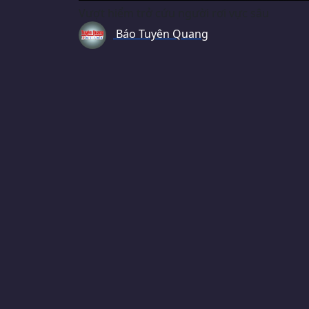
Vượt hiểm trở cứu người rơi vực sâu
Báo Tuyên Quang