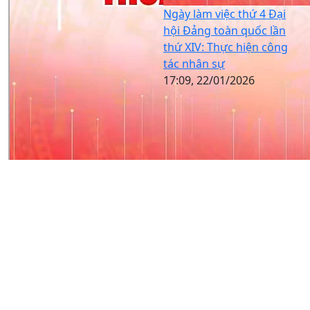
Ngày làm việc thứ 4 Đại
hội Đảng toàn quốc lần
thứ XIV: Thực hiện công
tác nhân sự
17:09, 22/01/2026
Giới trẻ Tuyên Quang nghĩ
gì về ca khúc “Thưa
Đảng”?
22:55, 22/01/2026