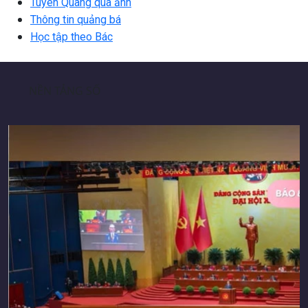
Tuyên Quang qua ảnh
Thông tin quảng bá
Học tập theo Bác
NỀN TẢNG SỐ