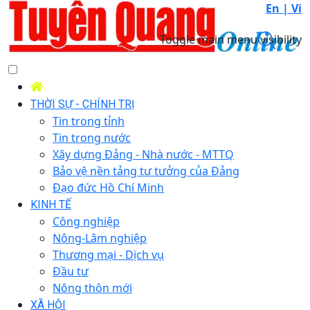
En |
Vi
Toggle main menu visibility
THỜI SỰ - CHÍNH TRỊ
Tin trong tỉnh
Tin trong nước
Xây dựng Đảng - Nhà nước - MTTQ
Bảo vệ nền tảng tư tưởng của Đảng
Đạo đức Hồ Chí Minh
KINH TẾ
Công nghiệp
Nông-Lâm nghiệp
Thương mại - Dịch vụ
Đầu tư
Nông thôn mới
XÃ HỘI