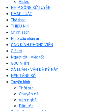
Video
NHỊP SỐNG XỨ TUYÊN
PHÁP LUẬT
Thể thao
THIẾU NHI
Chính sách
Nhịp cầu nhân ái
ỐNG KÍNH PHÓNG VIÊN
Giải trí
Người tốt - Việc tốt
GÓC NHÌN
XÃ LUẬN - VẤN ĐỀ KỲ NÀY
NỀN TẢNG SỐ
Truyền hình
Thời sự
Chuyên đề
Văn nghệ
Dân tộc