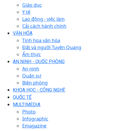
Giáo dục
Y tế
Lao động - việc làm
Cải cách hành chính
VĂN HÓA
Tinh hoa văn hóa
Đất và người Tuyên Quang
Ẩm thực
AN NINH - QUỐC PHÒNG
An ninh
Quân sự
Biên phòng
KHOA HỌC - CÔNG NGHỆ
QUỐC TẾ
MULTIMEDIA
Photo
Infographic
Emagazine