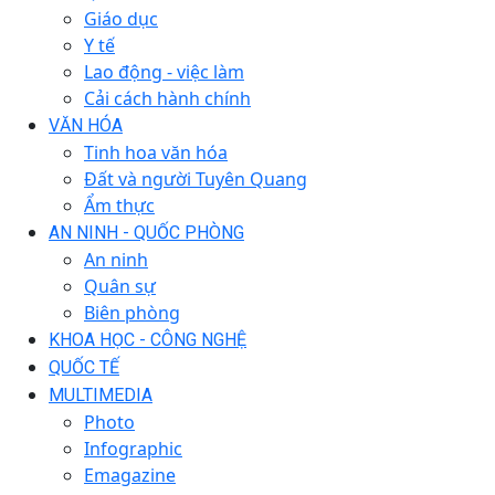
Giáo dục
Y tế
Lao động - việc làm
Cải cách hành chính
VĂN HÓA
Tinh hoa văn hóa
Đất và người Tuyên Quang
Ẩm thực
AN NINH - QUỐC PHÒNG
An ninh
Quân sự
Biên phòng
KHOA HỌC - CÔNG NGHỆ
QUỐC TẾ
MULTIMEDIA
Photo
Infographic
Emagazine