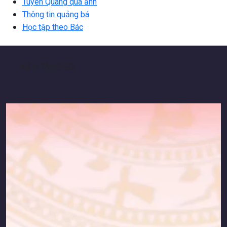
Tuyên Quang qua ảnh
Thông tin quảng bá
Học tập theo Bác
NỀN TẢNG SỐ