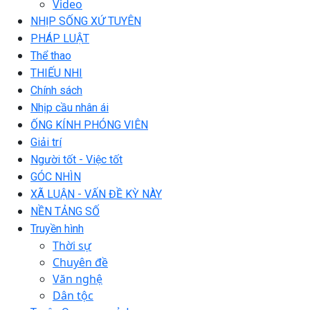
Video
NHỊP SỐNG XỨ TUYÊN
PHÁP LUẬT
Thể thao
THIẾU NHI
Chính sách
Nhịp cầu nhân ái
ỐNG KÍNH PHÓNG VIÊN
Giải trí
Người tốt - Việc tốt
GÓC NHÌN
XÃ LUẬN - VẤN ĐỀ KỲ NÀY
NỀN TẢNG SỐ
Truyền hình
Thời sự
Chuyên đề
Văn nghệ
Dân tộc