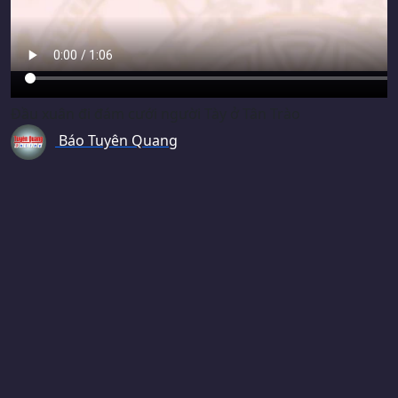
Đầu xuân đi đám cưới người Tày ở Tân Trào
Báo Tuyên Quang