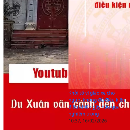
Khởi tố vì giao xe cho
người không đủ điều kiện
điều khiển gây hậu quả
nghiêm trọng
10:37, 16/02/2026