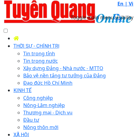
En |
Vi
Toggle main menu visibility
THỜI SỰ - CHÍNH TRỊ
Tin trong tỉnh
Tin trong nước
Xây dựng Đảng - Nhà nước - MTTQ
Bảo vệ nền tảng tư tưởng của Đảng
Đạo đức Hồ Chí Minh
KINH TẾ
Công nghiệp
Nông-Lâm nghiệp
Thương mại - Dịch vụ
Đầu tư
Nông thôn mới
XÃ HỘI