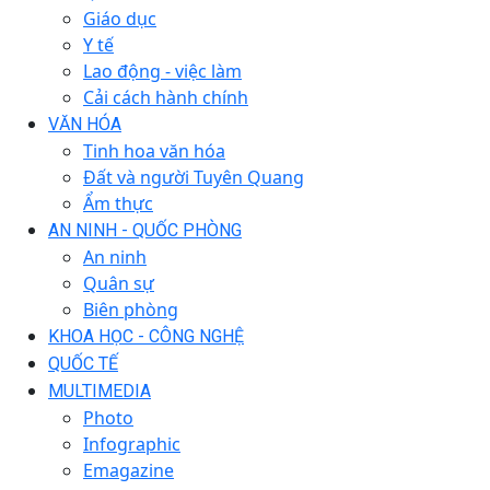
Giáo dục
Y tế
Lao động - việc làm
Cải cách hành chính
VĂN HÓA
Tinh hoa văn hóa
Đất và người Tuyên Quang
Ẩm thực
AN NINH - QUỐC PHÒNG
An ninh
Quân sự
Biên phòng
KHOA HỌC - CÔNG NGHỆ
QUỐC TẾ
MULTIMEDIA
Photo
Infographic
Emagazine