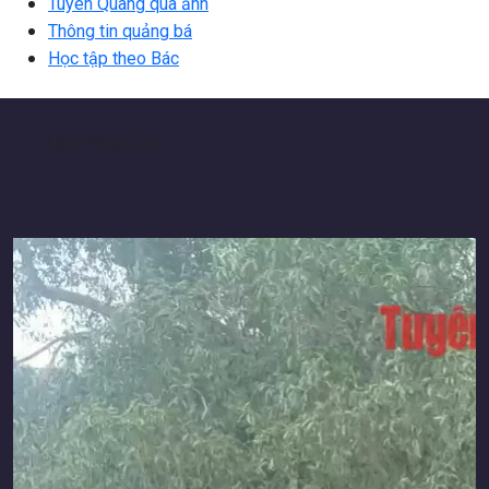
Tuyên Quang qua ảnh
Thông tin quảng bá
Học tập theo Bác
NỀN TẢNG SỐ