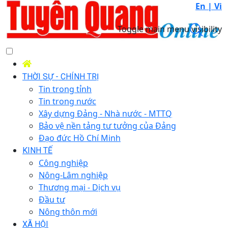
En |
Vi
Toggle main menu visibility
THỜI SỰ - CHÍNH TRỊ
Tin trong tỉnh
Tin trong nước
Xây dựng Đảng - Nhà nước - MTTQ
Bảo vệ nền tảng tư tưởng của Đảng
Đạo đức Hồ Chí Minh
KINH TẾ
Công nghiệp
Nông-Lâm nghiệp
Thương mại - Dịch vụ
Đầu tư
Nông thôn mới
XÃ HỘI