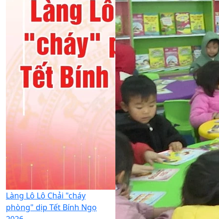
Làng Lô Lô Chải "cháy
phòng" dịp Tết Bính Ngọ
2026