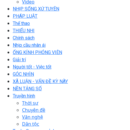
Video
NHỊP SỐNG XỨ TUYÊN
PHÁP LUẬT
Thể thao
THIẾU NHI
Chính sách
Nhịp cầu nhân ái
ỐNG KÍNH PHÓNG VIÊN
Giải trí
Người tốt - Việc tốt
GÓC NHÌN
XÃ LUẬN - VẤN ĐỀ KỲ NÀY
NỀN TẢNG SỐ
Truyền hình
Thời sự
Chuyên đề
Văn nghệ
Dân tộc