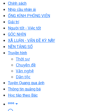
Chính sách
Nhịp cầu nhân ái
ỐNG KÍNH PHÓNG VIÊN
Giải trí
Người tốt - Việc tốt
GÓC NHÌN
XÃ LUẬN - VẤN ĐỀ KỲ NÀY
NỀN TẢNG SỐ
Truyền hình
Thời sự
Chuyên đề
Văn nghệ
Dân tộc
Tuyên Quang qua ảnh
Thông tin quảng bá
Học tập theo Bác