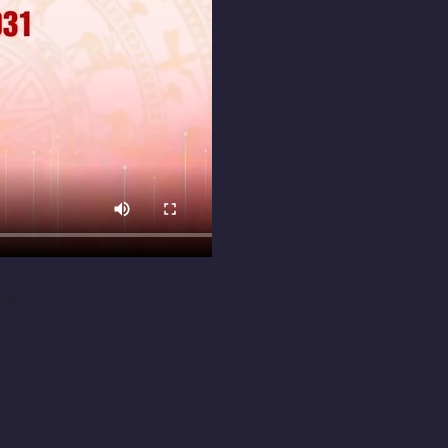
i
khóa