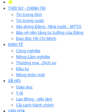
THỜI SỰ - CHÍNH TRỊ
Tin trong tỉnh
Tin trong nước
Xây dựng Đảng - Nhà nước - MTTQ
Bảo vệ nền tảng tư tưởng của Đảng
Đạo đức Hồ Chí Minh
KINH TẾ
Công nghiệp
Nông-Lâm nghiệp
Thương mại - Dịch vụ
Đầu tư
Nông thôn mới
XÃ HỘI
Giáo dục
Y tế
Lao động - việc làm
Cải cách hành chính
VĂN HÓA