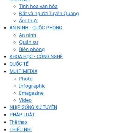
Tinh hoa văn hóa
Đất và người Tuyên Quang
Ẩm thực
AN NINH - QUỐC PHÒNG
An ninh
Quân sự
Biên phòng
KHOA HỌC - CÔNG NGHỆ
QUỐC TẾ
MULTIMEDIA
Photo
Infographic
Emagazine
Video
NHỊP SỐNG XỨ TUYÊN
PHÁP LUẬT
Thể thao
THIẾU NHI