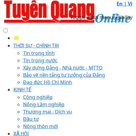
En |
Vi
Toggle main menu visibility
THỜI SỰ - CHÍNH TRỊ
Tin trong tỉnh
Tin trong nước
Xây dựng Đảng - Nhà nước - MTTQ
Bảo vệ nền tảng tư tưởng của Đảng
Đạo đức Hồ Chí Minh
KINH TẾ
Công nghiệp
Nông-Lâm nghiệp
Thương mại - Dịch vụ
Đầu tư
Nông thôn mới
XÃ HỘI