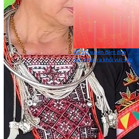
Hỗ trợ xuyên đêm đưa
nạn nhân ra khỏi vực sâu
09:54, 13/04/2026