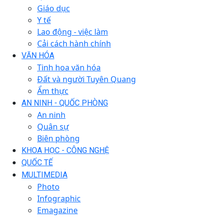
Giáo dục
Y tế
Lao động - việc làm
Cải cách hành chính
VĂN HÓA
Tinh hoa văn hóa
Đất và người Tuyên Quang
Ẩm thực
AN NINH - QUỐC PHÒNG
An ninh
Quân sự
Biên phòng
KHOA HỌC - CÔNG NGHỆ
QUỐC TẾ
MULTIMEDIA
Photo
Infographic
Emagazine