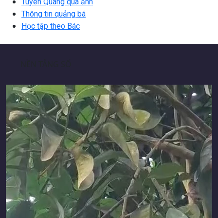
Tuyên Quang qua ảnh
Thông tin quảng bá
Học tập theo Bác
NỀN TẢNG SỐ