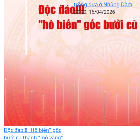
trồng dưa ở Nhùng Dàm
20:00, 16/04/2026
Độc đáo!!! "Hô biến" gốc
bưởi cũ thành "mỏ vàng"