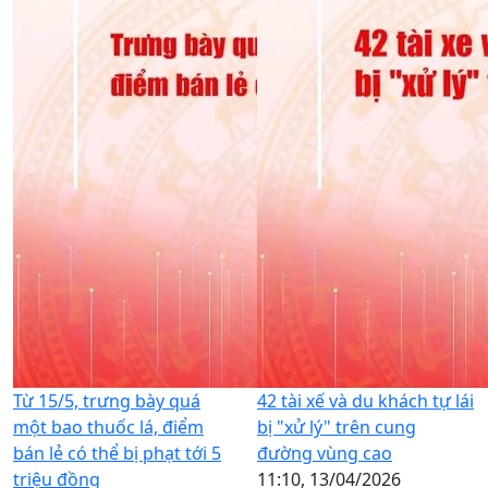
Từ 15/5, trưng bày quá
42 tài xế và du khách tự lái
một bao thuốc lá, điểm
bị "xử lý" trên cung
bán lẻ có thể bị phạt tới 5
đường vùng cao
triệu đồng
11:10, 13/04/2026