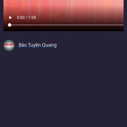
Độc đáo!!! "Hô biến" gốc bưởi cũ thành "mỏ vàng"
Báo Tuyên Quang