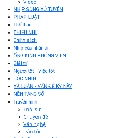
Video
NHỊP SỐNG XỨ TUYÊN
PHÁP LUẬT
Thể thao
THIẾU NHI
Chính sách
Nhịp cầu nhân ái
ỐNG KÍNH PHÓNG VIÊN
Giải trí
Người tốt - Việc tốt
GÓC NHÌN
XÃ LUẬN - VẤN ĐỀ KỲ NÀY
NỀN TẢNG SỐ
Truyền hình
Thời sự
Chuyên đề
Văn nghệ
Dân tộc